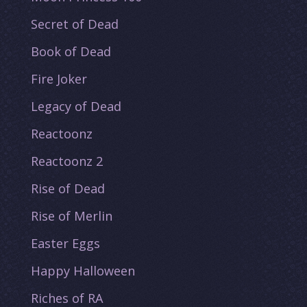
Secret of Dead
Book of Dead
Fire Joker
Legacy of Dead
Reactoonz
Reactoonz 2
Rise of Dead
Rise of Merlin
Easter Eggs
Happy Halloween
Riches of RA