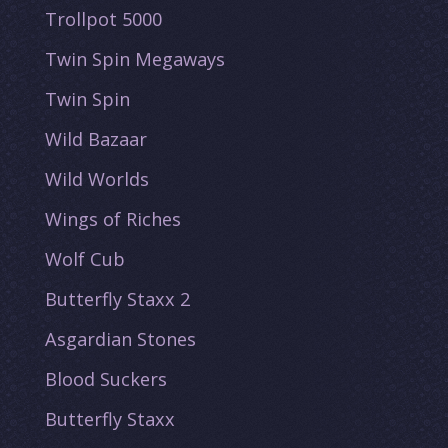
Trollpot 5000
Twin Spin Megaways
Twin Spin
Wild Bazaar
Wild Worlds
Wings of Riches
Wolf Cub
Butterfly Staxx 2
Asgardian Stones
Blood Suckers
Butterfly Staxx