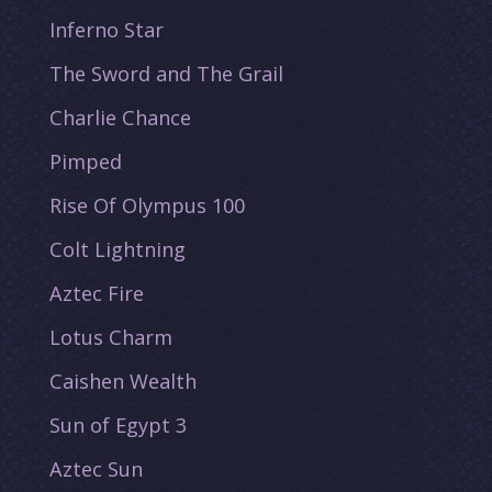
Inferno Star
The Sword and The Grail
Charlie Chance
Pimped
Rise Of Olympus 100
Colt Lightning
Aztec Fire
Lotus Charm
Caishen Wealth
Sun of Egypt 3
Aztec Sun