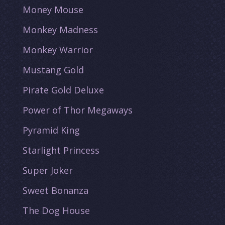
Money Mouse
Monkey Madness
Monkey Warrior
Mustang Gold
Pirate Gold Deluxe
Power of Thor Megaways
Pyramid King
Starlight Princess
Super Joker
Sweet Bonanza
The Dog House