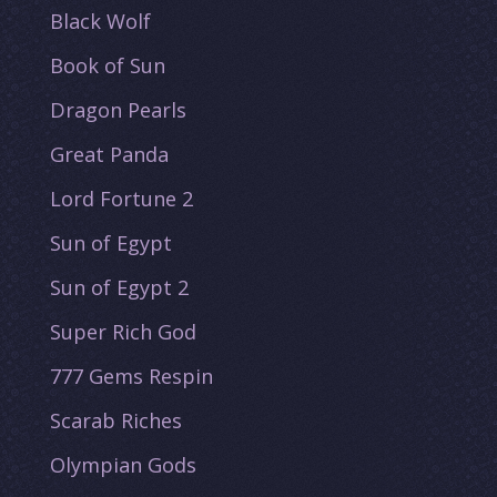
Black Wolf
Book of Sun
Dragon Pearls
Great Panda
Lord Fortune 2
Sun of Egypt
Sun of Egypt 2
Super Rich God
777 Gems Respin
Scarab Riches
Olympian Gods