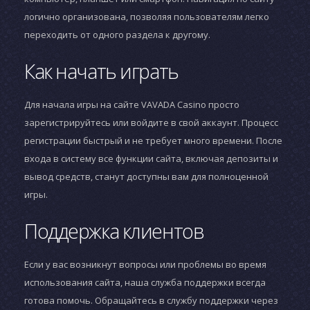
логично организована, позволяя пользователям легко
переходить от одного раздела к другому.
Как начать играть
Для начала игры на сайте VAVADA Casino просто
зарегистрируйтесь или войдите в свой аккаунт. Процесс
регистрации быстрый и не требует много времени. После
входа в систему все функции сайта, включая депозиты и
вывод средств, станут доступны вам для полноценной
игры.
Поддержка клиентов
Если у вас возникнут вопросы или проблемы во время
использования сайта, наша служба поддержки всегда
готова помочь. Обращайтесь в службу поддержки через