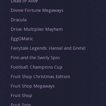
Dead or Alive
Divine Fortune Megaways
Dracula
Drive: Multiplier Mayhem
EggOMatic
Fairytale Legends: Hansel and Gretel
Finn and the Swirly Spin
Football: Champions Cup
Fruit Shop Christmas Edition
Fruit Shop Megaways
Fruit Shop
Fruit Spin