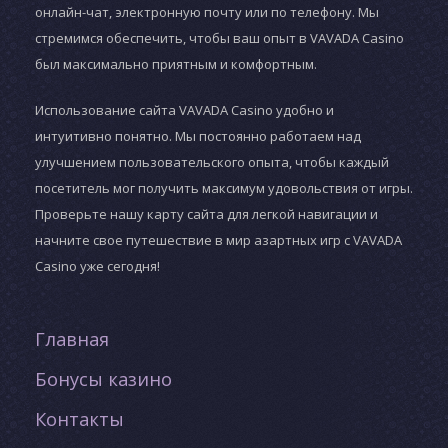
онлайн-чат, электронную почту или по телефону. Мы
стремимся обеспечить, чтобы ваш опыт в VAVADA Casino
был максимально приятным и комфортным.
Использование сайта VAVADA Casino удобно и
интуитивно понятно. Мы постоянно работаем над
улучшением пользовательского опыта, чтобы каждый
посетитель мог получить максимум удовольствия от игры.
Проверьте нашу карту сайта для легкой навигации и
начните свое путешествие в мир азартных игр с VAVADA
Casino уже сегодня!
Главная
Бонусы казино
Контакты