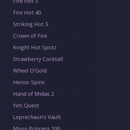
Fire Hot 5
Fire Hot 40
Striking Hot 5
Crown of Fire
Knight Hot Spotz
Strawberry Cocktail
Wheel O'Gold
Heroic Spins
Hand of Midas 2
Yeti Quest
Leprechaun's Vault
Moon Princess 100