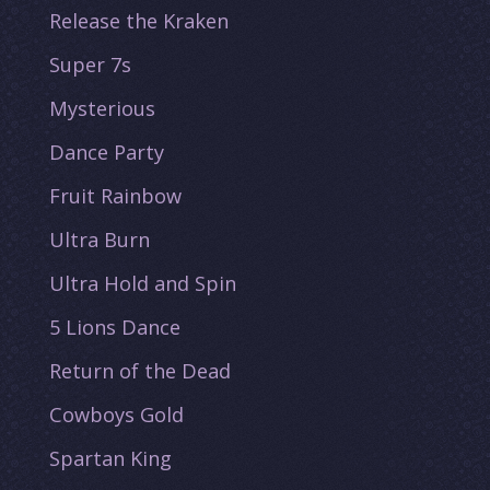
Release the Kraken
Super 7s
Mysterious
Dance Party
Fruit Rainbow
Ultra Burn
Ultra Hold and Spin
5 Lions Dance
Return of the Dead
Cowboys Gold
Spartan King