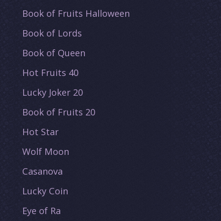
Book of Fruits Halloween
Book of Lords
Book of Queen
Hot Fruits 40
Lucky Joker 20
Book of Fruits 20
Hot Star
Wolf Moon
Casanova
Lucky Coin
Eye of Ra