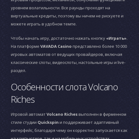
уровнем волатильности. Все раунды проходят на
виртуальные кредиты, поэтому вы ничем не рискуете и
можете играть в удобном темпе.
Чтобы начать игру, достаточно нажать кнопку
«Играть»
.
На платформе
VAVADA Casino
представлено более 10 000
игровых автоматов от ведущих провайдеров, включая
классические слоты, видеослоты, настольные игры и live-
раздел.
Особенности слота Volcano
Riches
Игровой автомат
Volcano Riches
выполнен в фирменном
стиле студии
Quickspin
и поддерживает адаптивный
интерфейс, благодаря чему он корректно запускается как
на компьютере, так и на мобильных устройствах.