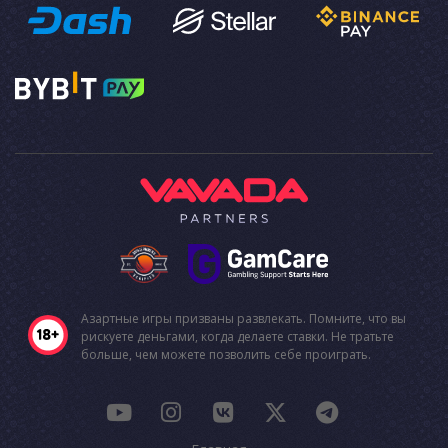
Азартные игры призваны развлекать. Помните, что вы
рискуете деньгами, когда делаете ставки. Не тратьте
больше, чем можете позволить себе проиграть.