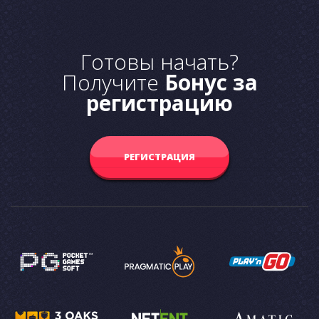
Готовы начать?
Получите
Бонус за
регистрацию
РЕГИСТРАЦИЯ