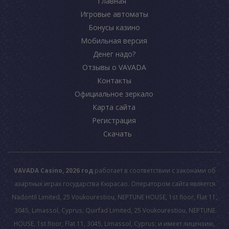
Главная
Игровые автоматы
Бонусы казино
Мобильная версия
Денег надо?
Отзывы о VAVADA
Контакты
Официальное зеркало
Карта сайта
Регистрация
Скачать
VAVADA Casino, 2026 год
работает в соответствии с законами об
азартных играх государства Кюрасао. Оператором сайта является
Nadontil Limited, 25 Voukourestiou, NEPTUNE HOUSE, 1st floor, Flat 11,
3045, Limassol, Cyprus; Quirfad Limited, 25 Voukourestiou, NEPTUNE
HOUSE, 1st floor, Flat 11, 3045, Limassol, Cyprus; и имеет лицензию,