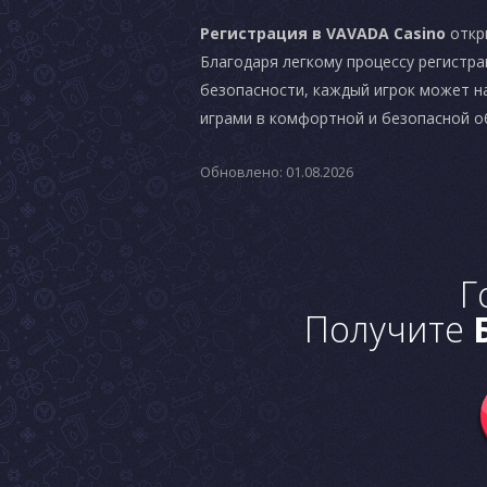
Регистрация в VAVADA Casino
откр
Благодаря легкому процессу регистр
безопасности, каждый игрок может 
играми в комфортной и безопасной о
Обновлено:
01.08.2026
Г
Получите