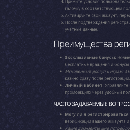
Примите условия пользовательс
галочку в соответствующем пол
Активируйте свой аккаунт, пере
После подтверждения регистрац
учетные данные.
Преимущества реги
Эксклюзивные бонусы:
Новые 
бесплатные вращения и бонусы 
Мгновенный доступ к играм:
Вам
казино сразу после регистрации.
Личный кабинет:
Управляйте 
промоакциях через удобный пол
ЧАСТО ЗАДАВАЕМЫЕ ВОПРОС
Могу ли я регистрироваться
верификации вашего аккаунта и
Какие документы мне потребую