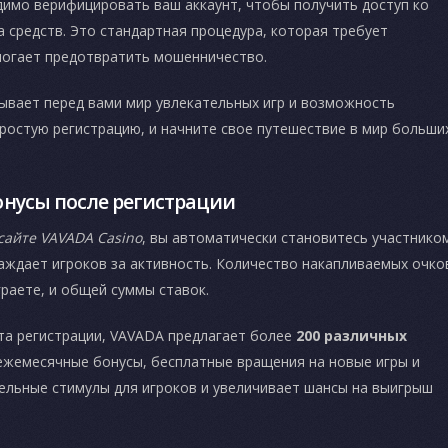
димо верифицировать ваш аккаунт, чтобы получить доступ ко
 средств. Это стандартная процедура, которая требует
могает предотвратить мошенничество.
ывает перед вами мир увлекательных игр и возможность
ростую регистрацию, и начните свое путешествие в мир больши
онусы после регистрации
сайте VAVADA Casino
, вы автоматически становитесь участнико
аждает игроков за активность. Количество накапливаемых очко
граете, и общей суммы ставок.
та регистрации, VAVADA предлагает более
200 различных
ежемесячные бонусы, бесплатные вращения на новые игры и
тельные стимулы для игроков и увеличивает шансы на выигрыш