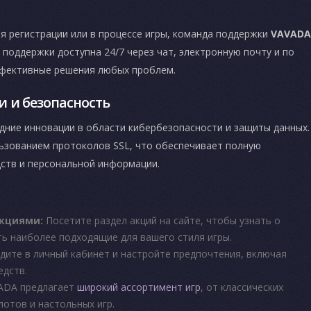
мя регистрации или в процессе игры, команда поддержки
VAVADA
поддержки доступна 24/7 через чат, электронную почту и по
ффективные решения любых проблем.
 и безопасность
дние инновации в области кибербезопасности и защиты данных.
ьзованием протоколов SSL, что обеспечивает полную
ств и персональной информации.
кциями:
Посетите раздел акций на сайте, чтобы узнать о
ь наиболее подходящие для вашего стиля игры.
ите в личный кабинет и настройте предпочтения, включая
едств.
ADA предлагает
широкий ассортимент игр
, от классических
лотов и настольных игр.