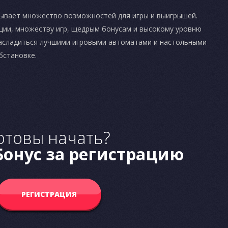
ывает множество возможностей для игры и выигрышей.
ации, множеству игр, щедрым бонусам и высокому уровню
насладиться лучшими игровыми автоматами и настольными
бстановке.
отовы начать?
Бонус за регистрацию
РЕГИСТРАЦИЯ