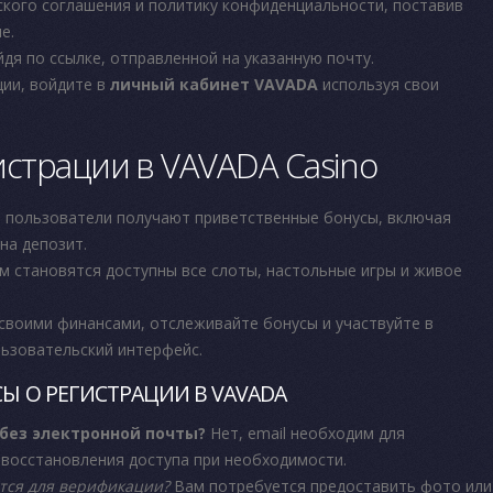
кого соглашения и политику конфиденциальности, поставив
е.
йдя по ссылке, отправленной на указанную почту.
ии, войдите в
личный кабинет VAVADA
используя свои
страции в VAVADA Casino
пользователи получают приветственные бонусы, включая
на депозит.
 становятся доступны все слоты, настольные игры и живое
своими финансами, отслеживайте бонусы и участвуйте в
ьзовательский интерфейс.
Ы О РЕГИСТРАЦИИ В VAVADA
 без электронной почты?
Нет, email необходим для
 восстановления доступа при необходимости.
тся для верификации?
Вам потребуется предоставить фото или