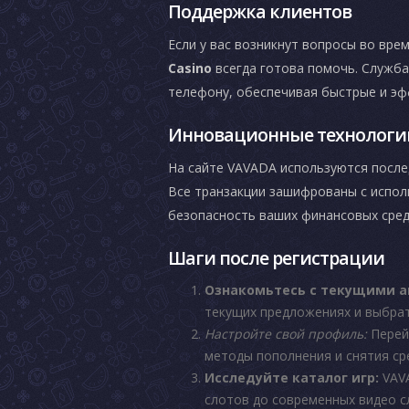
Поддержка клиентов
Если у вас возникнут вопросы во вре
Casino
всегда готова помочь. Служба 
телефону, обеспечивая быстрые и э
Инновационные технологии
На сайте VAVADA используются после
Все транзакции зашифрованы с испол
безопасность ваших финансовых сред
Шаги после регистрации
Ознакомьтесь с текущими а
текущих предложениях и выбрат
Настройте свой профиль:
Перейд
методы пополнения и снятия ср
Исследуйте каталог игр:
VAV
слотов до современных видео с