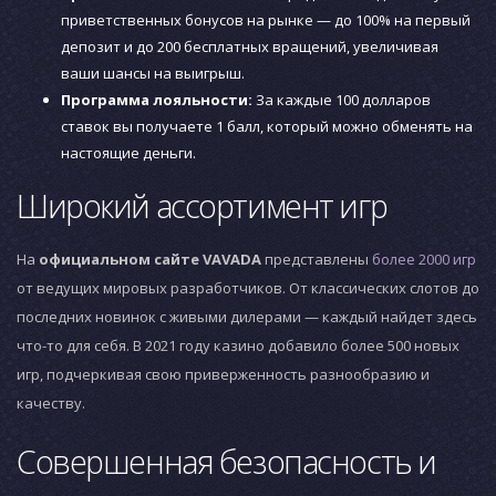
приветственных бонусов на рынке — до 100% на первый
депозит и до 200 бесплатных вращений, увеличивая
ваши шансы на выигрыш.
Программа лояльности:
За каждые 100 долларов
ставок вы получаете 1 балл, который можно обменять на
настоящие деньги.
Широкий ассортимент игр
На
официальном сайте VAVADA
представлены
более 2000 игр
от ведущих мировых разработчиков. От классических слотов до
последних новинок с живыми дилерами — каждый найдет здесь
что-то для себя. В 2021 году казино добавило более 500 новых
игр, подчеркивая свою приверженность разнообразию и
качеству.
Совершенная безопасность и