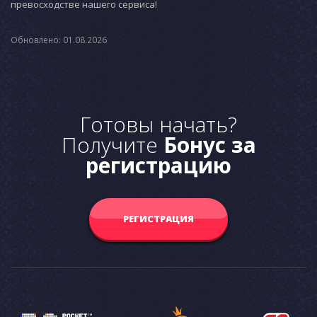
превосходстве нашего сервиса!
Обновлено:
01.08.2026
Готовы начать?
Получите
Бонус за
регистрацию
РЕГИСТРАЦИЯ