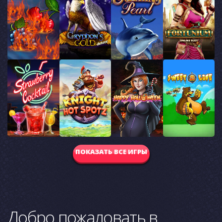
ПОКАЗАТЬ ВСЕ ИГРЫ
Добро пожаловать в