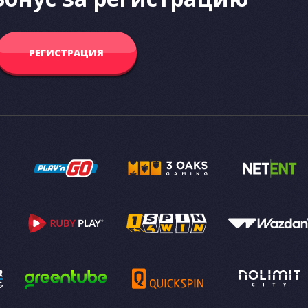
РЕГИСТРАЦИЯ