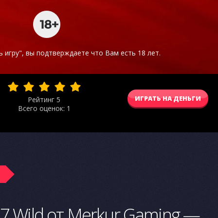
 игру", вы подтверждаете что Вам есть 18 лет.
ИГРАТЬ НА ДЕНЬГИ
Рейтинг
5
Всего оценок:
1
d
 7 Wild от Merkur Gaming —