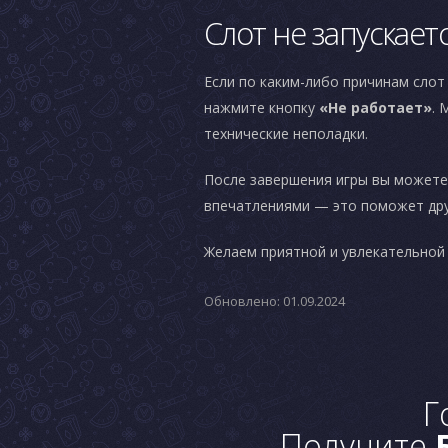
Слот не запускает
Если по каким-либо причинам сло
нажмите кнопку
«Не работает»
. 
технические неполадки.
После завершения игры вы можете
впечатлениями — это поможет дру
Желаем приятной и увлекательной 
Обновлено:
01.09.2024
Г
Получите