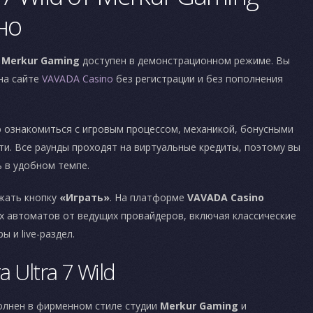
но
а
Merkur Gaming
доступен в демонстрационном режиме. Вы
на сайте
VAVADA Casino
без регистрации и без пополнения
 ознакомиться с игровым процессом, механикой, бонусными
и. Все раунды проходят на виртуальные кредиты, поэтому вы
ь в удобном темпе.
ажать кнопку
«Играть»
. На платформе
VAVADA Casino
х автоматов от ведущих провайдеров, включая классические
 и live-раздел.
 Ultra 7 Wild
лнен в фирменном стиле студии
Merkur Gaming
и