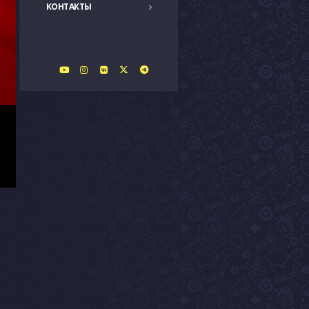
КОНТАКТЫ