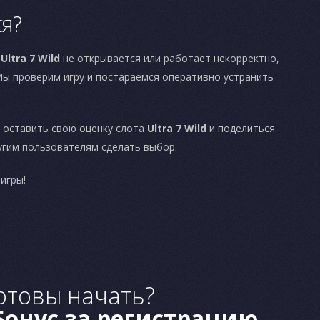
ся?
т
Ultra 7 Wild
не открывается или работает некорректно,
Мы проверим игру и постараемся оперативно устранить
 оставить свою оценку слота
Ultra 7 Wild
и поделиться
гим пользователям сделать выбор.
игры!
отовы начать?
Бонус за регистрацию