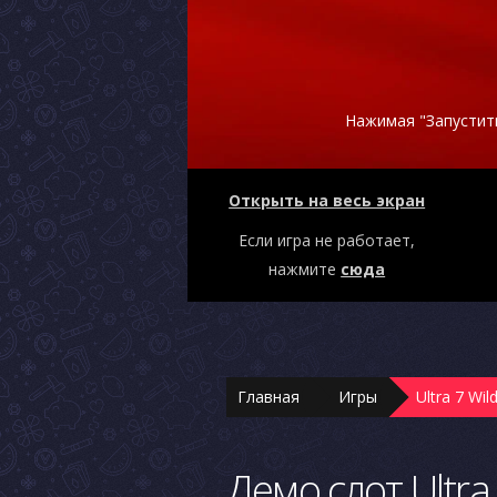
Нажимая "Запустить
Открыть на весь экран
Если игра не работает,
нажмите
сюда
Главная
Игры
Ultra 7 Wil
Демо слот Ultra