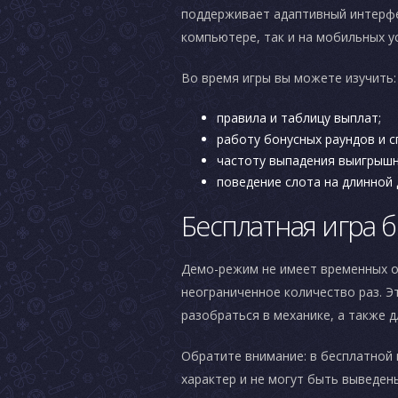
поддерживает адаптивный интерфей
компьютере, так и на мобильных у
Во время игры вы можете изучить:
правила и таблицу выплат;
работу бонусных раундов и 
частоту выпадения выигрышн
поведение слота на длинной 
Бесплатная игра 
Демо-режим не имеет временных о
неограниченное количество раз. Э
разобраться в механике, а также 
Обратите внимание: в бесплатной
характер и не могут быть выведен