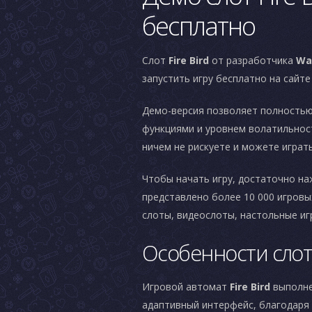
бесплатно
Слот
Fire Bird
от разработчика
Wa
запустить игру бесплатно на сайт
Демо-версия позволяет полностью
функциями и уровнем волатильност
ничем не рискуете и можете играт
Чтобы начать игру, достаточно н
представлено более 10 000 игровы
слоты, видеослоты, настольные игры
Особенности слота
Игровой автомат
Fire Bird
выполне
адаптивный интерфейс, благодаря 