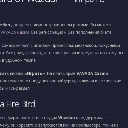
zdan
доступен в демонстрационном режиме. Вы можете
е
VAVADA Casino
без регистрации и без пополнения счёта.
 ознакомиться с игровым процессом, механикой, бонусными
и. Все раунды проходят на виртуальные кредиты, поэтому вы
ь в удобном темпе.
ажать кнопку
«Играть»
. На платформе
VAVADA Casino
х автоматов от ведущих провайдеров, включая классические
 и live-раздел.
 Fire Bird
н в фирменном стиле студии
Wazdan
и поддерживает
чему он корректно запускается как на компьютере, так и на