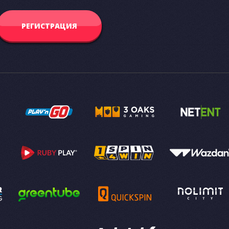
РЕГИСТРАЦИЯ