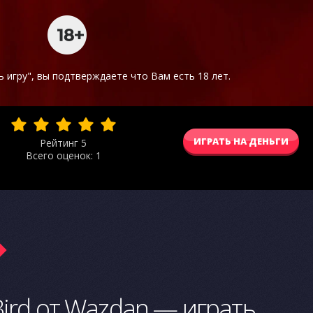
 игру", вы подтверждаете что Вам есть 18 лет.
ИГРАТЬ НА ДЕНЬГИ
Рейтинг
5
Всего оценок:
1
Bird от Wazdan — играть