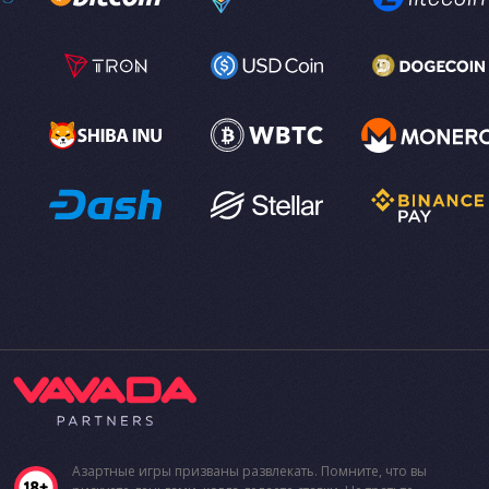
Азартные игры призваны развлекать. Помните, что вы