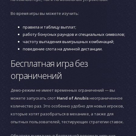
Во время игры вы можете изучить:
правила и таблицу выплат;
работу бонусных раундов и специальных символов;
частоту выпадения выигрышных комбинаций;
поведение слота на длинной дистанции.
Бесплатная игра без
ограничений
Демо-режим не имеет временных ограничений — вы
можете запускать слот
Hand of Anubis
неограниченное
количество раз. Это особенно удобно для новых игроков,
которые хотят разобраться в механике, а также для
опытных пользователей, тестирующих стратегии ставок.
Обратите внимание: в бесплатной версии выигрыши