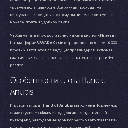
уровнем волатильности. Все раунды проходят на
виртуальные кредиты, поэтому вы ничем не рискуете и
можете играть в удобном темпе.
Чтобы начать игру, достаточно нажать кнопку
«Играть»
.
На платформе
VAVADA Casino
представлено более 10 000
игровых автоматов от ведущих провайдеров, включая
классические слоты, видеослоты, настольные игры и live-
раздел.
Особенности слота Hand of
Anubis
Игровой автомат
Hand of Anubis
выполнен в фирменном
стиле студии
Hacksaw
и поддерживает адаптивный
интерфейс, благодаря чему он корректно запускается как
на компьютере, так и на мобильных устройствах.