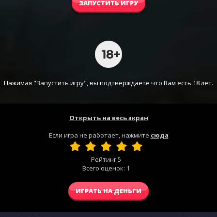
ЗАПУСТИТЬ ИГРУ
Нажимая "Запустить игру", вы подтверждаете что Вам есть 18 лет.
Открыть на весь экран
Если игра не работает, нажмите
сюда
Рейтинг
5
Всего оценок:
1
ИГРАТЬ НА ДЕНЬГИ