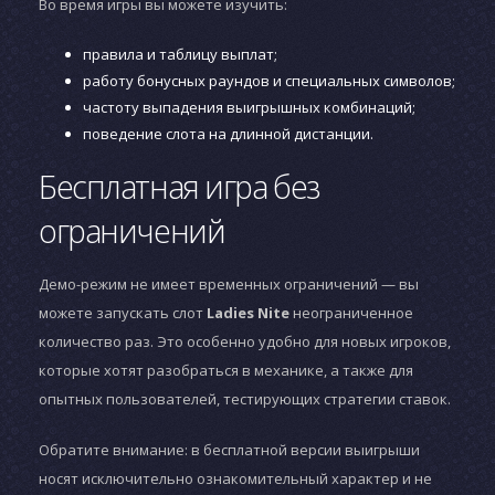
Во время игры вы можете изучить:
правила и таблицу выплат;
работу бонусных раундов и специальных символов;
частоту выпадения выигрышных комбинаций;
поведение слота на длинной дистанции.
Бесплатная игра без
ограничений
Демо-режим не имеет временных ограничений — вы
можете запускать слот
Ladies Nite
неограниченное
количество раз. Это особенно удобно для новых игроков,
которые хотят разобраться в механике, а также для
опытных пользователей, тестирующих стратегии ставок.
Обратите внимание: в бесплатной версии выигрыши
носят исключительно ознакомительный характер и не