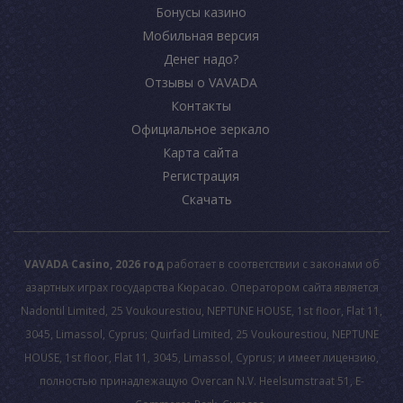
Бонусы казино
Мобильная версия
Денег надо?
Отзывы о VAVADA
Контакты
Официальное зеркало
Карта сайта
Регистрация
Скачать
VAVADA Casino, 2026 год
работает в соответствии с законами об
азартных играх государства Кюрасао. Оператором сайта является
Nadontil Limited, 25 Voukourestiou, NEPTUNE HOUSE, 1st floor, Flat 11,
3045, Limassol, Cyprus; Quirfad Limited, 25 Voukourestiou, NEPTUNE
HOUSE, 1st floor, Flat 11, 3045, Limassol, Cyprus; и имеет лицензию,
полностью принадлежащую Overcan N.V. Heelsumstraat 51, E-