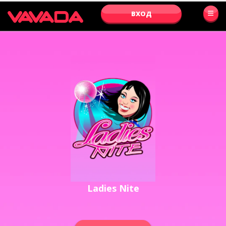
ВХОД
Ladies Nite