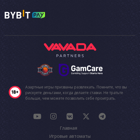
Азартные игры призваны развлекать. Помните, что вы
рискуете деньгами, когда делаете ставки. Не тратьте
больше, чем можете позволить себе проиграть.
Главная
Игровые автоматы