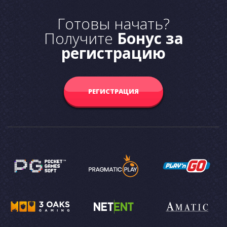
Готовы начать?
Получите
Бонус за
регистрацию
РЕГИСТРАЦИЯ