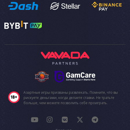
Азартные игры призваны развлекать. Помните, что вы
рискуете деньгами, когда делаете ставки. Не тратьте
больше, чем можете позволить себе проиграть.