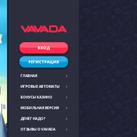
ВХОД
РЕГИСТРАЦИЯ
ГЛАВНАЯ
ИГРОВЫЕ АВТОМАТЫ
БОНУСЫ КАЗИНО
МОБИЛЬНАЯ ВЕРСИЯ
ДЕНЕГ НАДО?
ОТЗЫВЫ О VAVADA