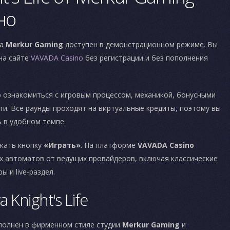
но
ка
Merkur Gaming
доступен в демонстрационном режиме. Вы
на сайте
VAVADA Casino
без регистрации и без пополнения
 ознакомиться с игровым процессом, механикой, бонусными
и. Все раунды проходят на виртуальные кредиты, поэтому вы
ь в удобном темпе.
ажать кнопку
«Играть»
. На платформе
VAVADA Casino
х автоматов от ведущих провайдеров, включая классические
 и live-раздел.
Knight's Life
олнен в фирменном стиле студии
Merkur Gaming
и