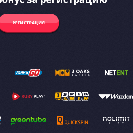
РЕГИСТРАЦИЯ