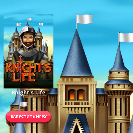
Knight's Life
ЗАПУСТИТЬ ИГРУ