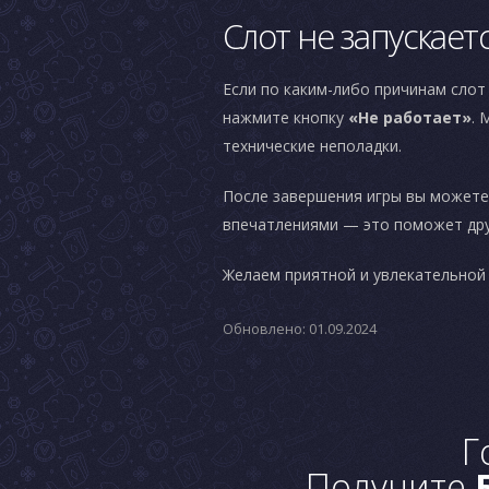
Слот не запускает
Если по каким-либо причинам сло
нажмите кнопку
«Не работает»
. 
технические неполадки.
После завершения игры вы можете
впечатлениями — это поможет дру
Желаем приятной и увлекательной 
Обновлено:
01.09.2024
Г
Получите