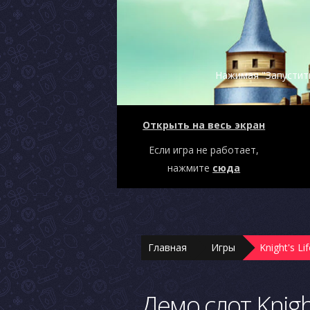
Нажимая "Запустить
Открыть на весь экран
Если игра не работает,
нажмите
сюда
Главная
Игры
Knight's Lif
Демо слот Knigh