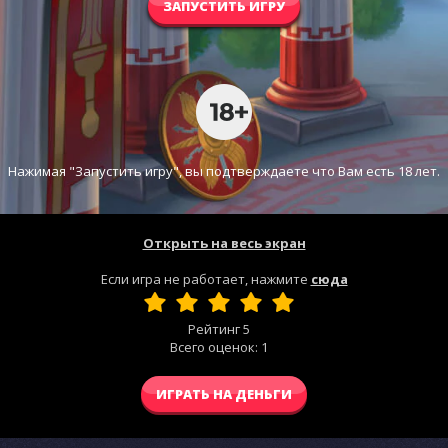
ЗАПУСТИТЬ ИГРУ
Нажимая "Запустить игру", вы подтверждаете что Вам есть 18 лет.
Открыть на весь экран
Если игра не работает, нажмите
сюда
Рейтинг
5
Всего оценок:
1
ИГРАТЬ НА ДЕНЬГИ