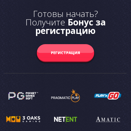
Готовы начать?
Получите
Бонус за
регистрацию
РЕГИСТРАЦИЯ