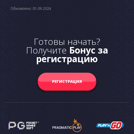
Обновлено:
01.09.2024
Готовы начать?
Получите
Бонус за
регистрацию
РЕГИСТРАЦИЯ