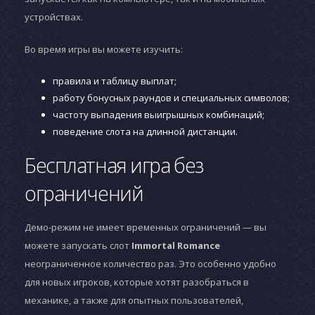
устройствах.
Во время игры вы можете изучить:
правила и таблицу выплат;
работу бонусных раундов и специальных символов;
частоту выпадения выигрышных комбинаций;
поведение слота на длинной дистанции.
Бесплатная игра без
ограничений
Демо-режим не имеет временных ограничений — вы
можете запускать слот
Immortal Romance
неограниченное количество раз. Это особенно удобно
для новых игроков, которые хотят разобраться в
механике, а также для опытных пользователей,