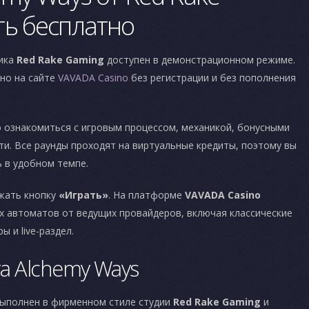
ть бесплатно
ика
Red Rake Gaming
доступен в демонстрационном режиме.
тно на сайте
VAVADA Casino
без регистрации и без пополнения
 ознакомиться с игровым процессом, механикой, бонусными
и. Все раунды проходят на виртуальные кредиты, поэтому вы
ь в удобном темпе.
ажать кнопку
«Играть»
. На платформе
VAVADA Casino
х автоматов от ведущих провайдеров, включая классические
 и live-раздел.
а Alchemy Ways
ыполнен в фирменном стиле студии
Red Rake Gaming
и