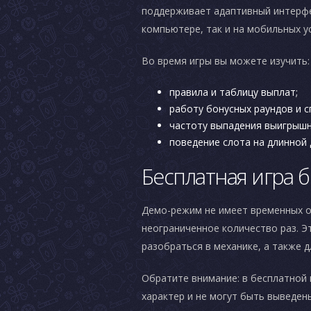
поддерживает адаптивный интерфей
компьютере, так и на мобильных у
Во время игры вы можете изучить:
правила и таблицу выплат;
работу бонусных раундов и 
частоту выпадения выигрышн
поведение слота на длинной 
Бесплатная игра 
Демо-режим не имеет временных о
неограниченное количество раз. Э
разобраться в механике, а также 
Обратите внимание: в бесплатной
характер и не могут быть выведен