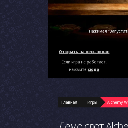
Нажимая "Запустить
Открыть на весь экран
Если игра не работает,
нажмите
сюда
Главная
Игры
Alchemy W
Демо слот Alch