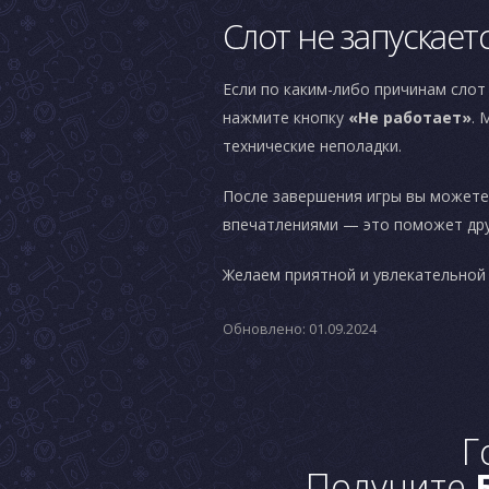
Слот не запускает
Если по каким-либо причинам сло
нажмите кнопку
«Не работает»
. 
технические неполадки.
После завершения игры вы можете
впечатлениями — это поможет дру
Желаем приятной и увлекательной 
Обновлено:
01.09.2024
Г
Получите