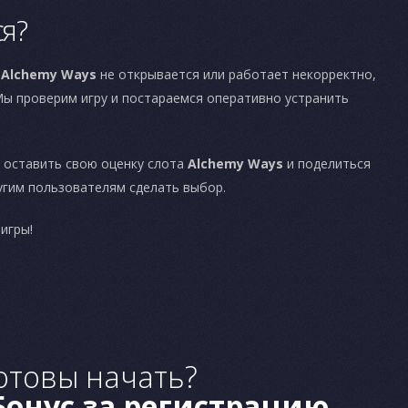
ся?
т
Alchemy Ways
не открывается или работает некорректно,
Мы проверим игру и постараемся оперативно устранить
 оставить свою оценку слота
Alchemy Ways
и поделиться
гим пользователям сделать выбор.
игры!
отовы начать?
Бонус за регистрацию