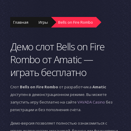
Главная
Игры
Bells on Fire Rombo
Демо слот Bells on Fire
Rombo от Amatic —
играть бесплатно
Слот
Bells on Fire Rombo
от разработчика
Amatic
доступен в демонстрационном режиме. Вы можете
запустить игру бесплатно на сайте
VAVADA Casino
без
регистрации и без пополнения счёта.
Демо-версия позволяет полностью ознакомиться с
игровым процессом, механикой, бонусными функциями и