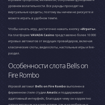
уровнем волатильности. Все раунды проходят на
виртуальные кредиты, поэтому вы ничем не рискуете и
можете играть в удобном темпе.
Чтобы начать игру, достаточно нажать кнопку
«Играть»
.
На платформе
VAVADA Casino
представлено более 10 000
игровых автоматов от ведущих провайдеров, включая
классические слоты, видеослоты, настольные игры и live-
раздел.
Особенности слота Bells on
Fire Rombo
Игровой автомат
Bells on Fire Rombo
выполнен в
фирменном стиле студии
Amatic
и поддерживает
адаптивный интерфейс, благодаря чему он корректно
запускается как на компьютере, так и на мобильных