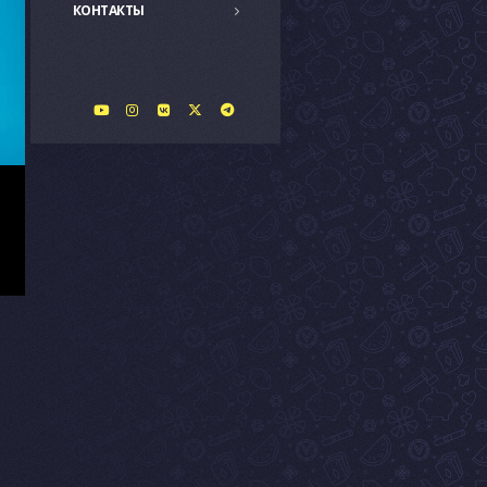
КОНТАКТЫ