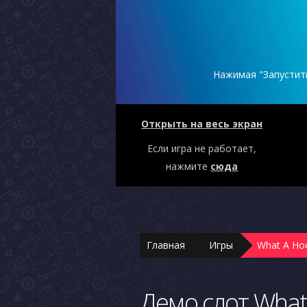
Нажимая "Запустить
Открыть на весь экран
Если игра не работает,
нажмите
сюда
Главная
Игры
What A Ho
Демо слот What