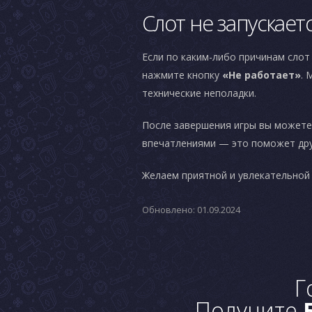
Слот не запускает
Если по каким-либо причинам сло
нажмите кнопку
«Не работает»
. 
технические неполадки.
После завершения игры вы можете
впечатлениями — это поможет дру
Желаем приятной и увлекательной 
Обновлено:
01.09.2024
Г
Получите