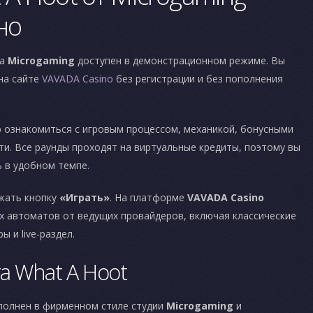
но
ка
Microgaming
доступен в демонстрационном режиме. Вы
на сайте
VAVADA Casino
без регистрации и без пополнения
 ознакомиться с игровым процессом, механикой, бонусными
и. Все раунды проходят на виртуальные кредиты, поэтому вы
ь в удобном темпе.
ажать кнопку
«Играть»
. На платформе
VAVADA Casino
х автоматов от ведущих провайдеров, включая классические
 и live-раздел.
а What A Hoot
олнен в фирменном стиле студии
Microgaming
и