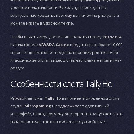
уровнем волатильности. Все раунды проходят на
виртуальные кредиты, поэтому вы ничем не рискуете и
можете играть в удобном темпе.
Чтобы начать игру, достаточно нажать кнопку
«Играть»
.
На платформе
VAVADA Casino
представлено более 10 000
игровых автоматов от ведущих провайдеров, включая
классические слоты, видеослоты, настольные игры и live-
раздел.
Особенности слота Tally Ho
Игровой автомат
Tally Ho
выполнен в фирменном стиле
студии
Microgaming
и поддерживает адаптивный
интерфейс, благодаря чему он корректно запускается как
на компьютере, так и на мобильных устройствах.