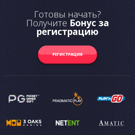
Готовы начать?
Получите
Бонус за
регистрацию
РЕГИСТРАЦИЯ