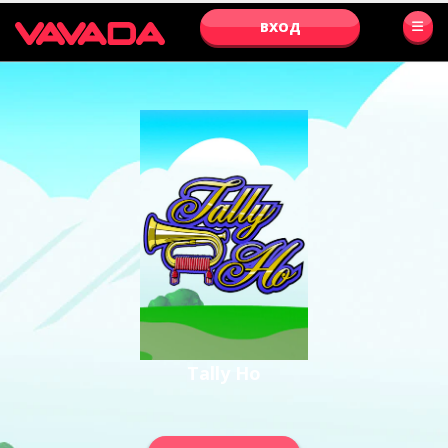
ВХОД
Tally Ho