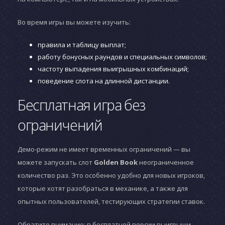
Во время игры вы можете изучить:
правила и таблицу выплат;
работу бонусных раундов и специальных символов;
частоту выпадения выигрышных комбинаций;
поведение слота на длинной дистанции.
Бесплатная игра без
ограничений
Демо-режим не имеет временных ограничений — вы
можете запускать слот
Golden Book
неограниченное
количество раз. Это особенно удобно для новых игроков,
которые хотят разобраться в механике, а также для
опытных пользователей, тестирующих стратегии ставок.
Обратите внимание: в бесплатной версии выигрыши