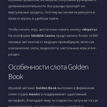
уровнем волатильности. Все раунды проходят на
виртуальные кредиты, поэтому вы ничем не рискуете и
можете играть в удобном темпе.
Чтобы начать игру, достаточно нажать кнопку
«Играть»
.
На платформе
VAVADA Casino
представлено более 10 000
игровых автоматов от ведущих провайдеров, включая
классические слоты, видеослоты, настольные игры и live-
раздел.
Особенности слота Golden
Book
Игровой автомат
Golden Book
выполнен в фирменном
стиле студии
Amatic
и поддерживает адаптивный
интерфейс, благодаря чему он корректно запускается как
на компьютере, так и на мобильных устройствах.