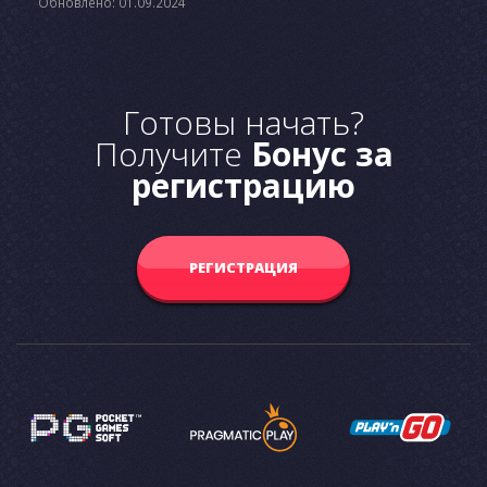
Обновлено:
01.09.2024
Готовы начать?
Получите
Бонус за
регистрацию
РЕГИСТРАЦИЯ