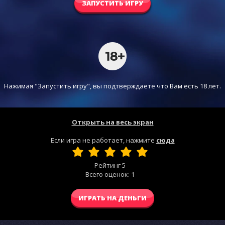
ЗАПУСТИТЬ ИГРУ
Нажимая "Запустить игру", вы подтверждаете что Вам есть 18 лет.
Открыть на весь экран
Если игра не работает, нажмите
сюда
Рейтинг
5
Всего оценок:
1
ИГРАТЬ НА ДЕНЬГИ