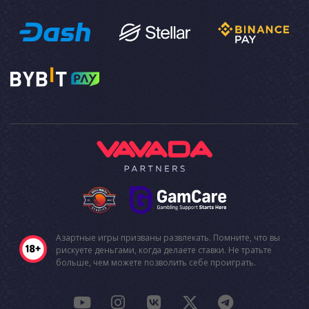
Азартные игры призваны развлекать. Помните, что вы
рискуете деньгами, когда делаете ставки. Не тратьте
больше, чем можете позволить себе проиграть.