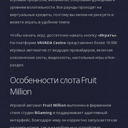
уровнем волатильности. Все раунды проходят на
виртуальные кредиты, поэтому вы ничем не рискуете и
можете играть в удобном темпе.
Чтобы начать игру, достаточно нажать кнопку
«Играть»
.
На платформе
VAVADA Casino
представлено более 10 000
игровых автоматов от ведущих провайдеров, включая
классические слоты, видеослоты, настольные игры и live-
раздел.
Особенности слота Fruit
Million
Игровой автомат
Fruit Million
выполнен в фирменном
стиле студии
BGaming
и поддерживает адаптивный
интерфейс, благодаря чему он корректно запускается как
на компьютере, так и на мобильных устройствах.