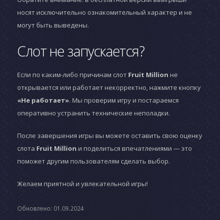
носят исключительно ознакомительный характер и не
могут быть выведены.
Слот не запускается?
Если по каким-либо причинам слот
Fruit Million
не
открывается или работает некорректно, нажмите кнопку
«Не работает»
. Мы проверим игру и постараемся
оперативно устранить технические неполадки.
После завершения игры вы можете оставить свою оценку
слота
Fruit Million
и поделиться впечатлениями — это
поможет другим пользователям сделать выбор.
Желаем приятной и увлекательной игры!
Обновлено:
01.09.2024