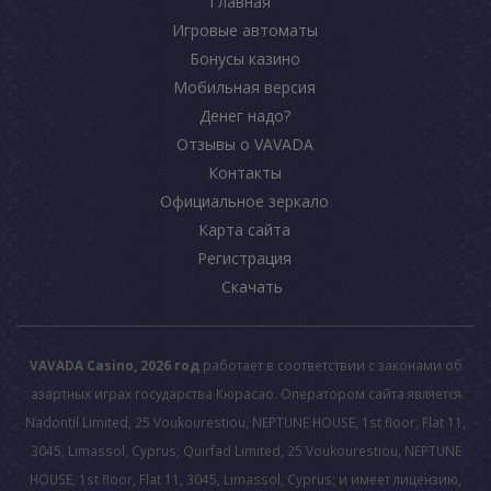
Главная
Игровые автоматы
Бонусы казино
Мобильная версия
Денег надо?
Отзывы о VAVADA
Контакты
Официальное зеркало
Карта сайта
Регистрация
Скачать
VAVADA Casino, 2026 год
работает в соответствии с законами об
азартных играх государства Кюрасао. Оператором сайта является
Nadontil Limited, 25 Voukourestiou, NEPTUNE HOUSE, 1st floor, Flat 11,
3045, Limassol, Cyprus; Quirfad Limited, 25 Voukourestiou, NEPTUNE
HOUSE, 1st floor, Flat 11, 3045, Limassol, Cyprus; и имеет лицензию,