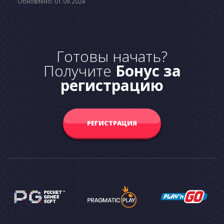
Обновлено:
01.09.2024
Готовы начать?
Получите
Бонус за
регистрацию
РЕГИСТРАЦИЯ