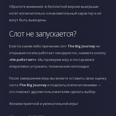
Обратите внимание: в бесплатной версии выигрыши
носят исключительно ознакомительный характер и не
могут быть выведены.
Слот не запускается?
Если по каким-либо причинам слот
The Big Journey
не
открывается или работает некорректно, нажмите кнопку
«Не работает»
. Мы проверим игру и постараемся
оперативно устранить технические неполадки.
После завершения игры вы можете оставить свою оценку
слота
The Big Journey
и поделиться впечатлениями —
это поможет другим пользователям сделать выбор.
Желаем приятной и увлекательной игры!