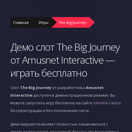
Главная
Игры
The Big Journey
Демо слот The Big Journey
от Amusnet Interactive —
играть бесплатно
Слот
The Big Journey
от разработчика
Amusnet
Interactive
доступен в демонстрационном режиме. Вы
можете запустить игру бесплатно на сайте
VAVADA Casino
без регистрации и без пополнения счёта.
Демо-версия позволяет полностью ознакомиться с
игровым процессом, механикой, бонусными функциями и