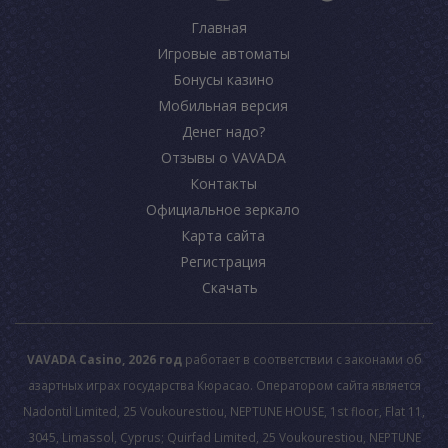
Главная
Игровые автоматы
Бонусы казино
Мобильная версия
Денег надо?
Отзывы о VAVADA
Контакты
Официальное зеркало
Карта сайта
Регистрация
Скачать
VAVADA Casino, 2026 год
работает в соответствии с законами об
азартных играх государства Кюрасао. Оператором сайта является
Nadontil Limited, 25 Voukourestiou, NEPTUNE HOUSE, 1st floor, Flat 11,
3045, Limassol, Cyprus; Quirfad Limited, 25 Voukourestiou, NEPTUNE