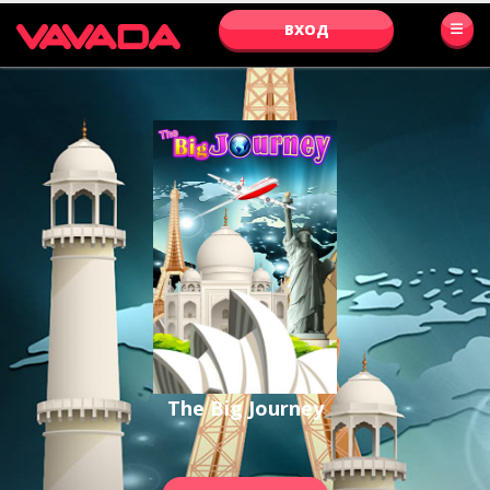
ВХОД
The Big Journey