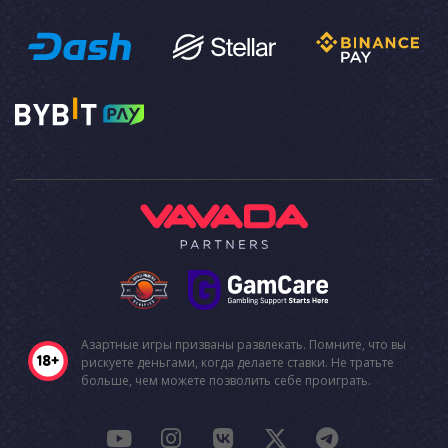
Азартные игры призваны развлекать. Помните, что вы
рискуете деньгами, когда делаете ставки. Не тратьте
больше, чем можете позволить себе проиграть.