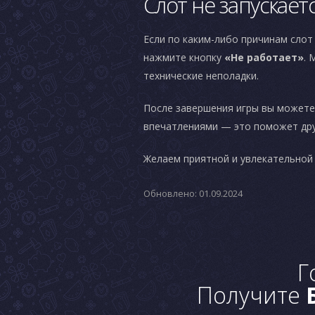
Слот не запускает
Если по каким-либо причинам сло
нажмите кнопку
«Не работает»
. 
технические неполадки.
После завершения игры вы можете
впечатлениями — это поможет дру
Желаем приятной и увлекательной 
Обновлено:
01.09.2024
Г
Получите