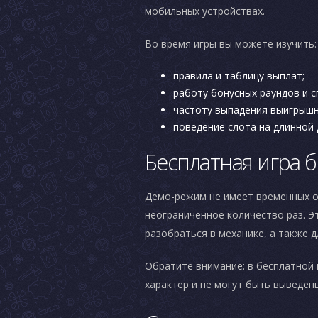
мобильных устройствах.
Во время игры вы можете изучить:
правила и таблицу выплат;
работу бонусных раундов и 
частоту выпадения выигрышн
поведение слота на длинной 
Бесплатная игра 
Демо-режим не имеет временных о
неограниченное количество раз. Э
разобраться в механике, а также 
Обратите внимание: в бесплатной
характер и не могут быть выведен