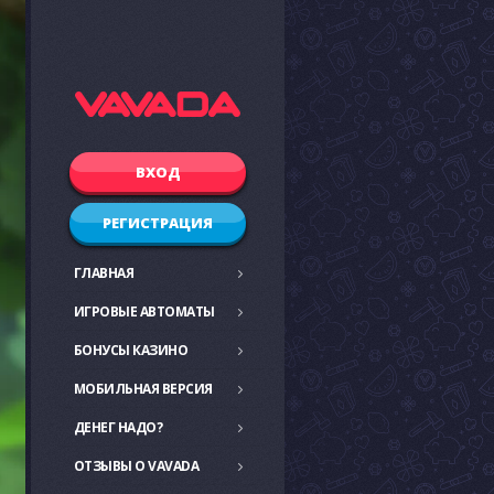
ВХОД
РЕГИСТРАЦИЯ
ГЛАВНАЯ
ИГРОВЫЕ АВТОМАТЫ
БОНУСЫ КАЗИНО
МОБИЛЬНАЯ ВЕРСИЯ
ДЕНЕГ НАДО?
ОТЗЫВЫ О VAVADA