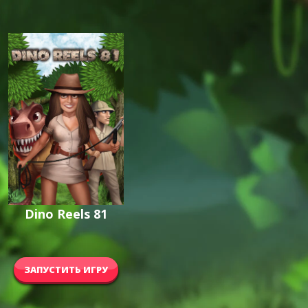
Dino Reels 81
ЗАПУСТИТЬ ИГРУ