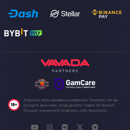
Азартные игры призваны развлекать. Помните, что вы
рискуете деньгами, когда делаете ставки. Не тратьте
больше, чем можете позволить себе проиграть.