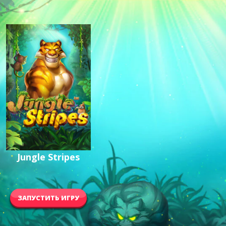
Jungle Stripes
ЗАПУСТИТЬ ИГРУ