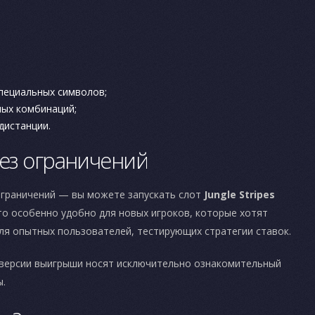
специальных символов;
ых комбинаций;
дистанции.
без ограничений
граничений — вы можете запускать слот
Jungle Stripes
то особенно удобно для новых игроков, которые хотят
для опытных пользователей, тестирующих стратегии ставок.
 версии выигрыши носят исключительно ознакомительный
ы.