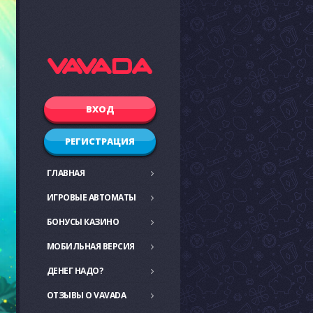
ВХОД
РЕГИСТРАЦИЯ
ГЛАВНАЯ
ИГРОВЫЕ АВТОМАТЫ
БОНУСЫ КАЗИНО
МОБИЛЬНАЯ ВЕРСИЯ
ДЕНЕГ НАДО?
ОТЗЫВЫ О VAVADA