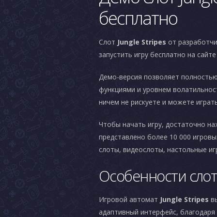
бесплатно
Слот
Jungle Stripes
от разработч
запустить игру бесплатно на сайт
Демо-версия позволяет полностью
функциями и уровнем волатильност
ничем не рискуете и можете играт
Чтобы начать игру, достаточно н
представлено более 10 000 игровы
слоты, видеослоты, настольные игры
Особенности слота
Игровой автомат
Jungle Stripes
вы
адаптивный интерфейс, благодаря 