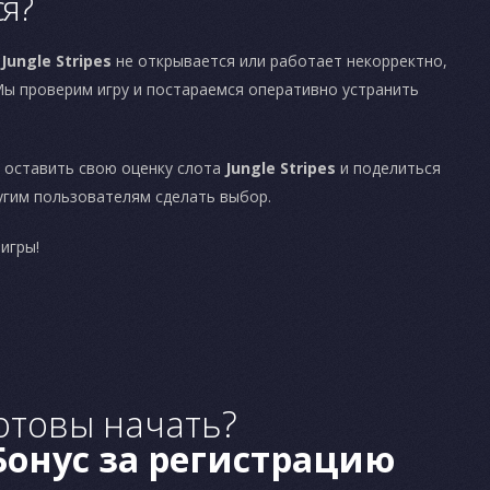
ся?
т
Jungle Stripes
не открывается или работает некорректно,
Мы проверим игру и постараемся оперативно устранить
 оставить свою оценку слота
Jungle Stripes
и поделиться
гим пользователям сделать выбор.
игры!
отовы начать?
Бонус за регистрацию