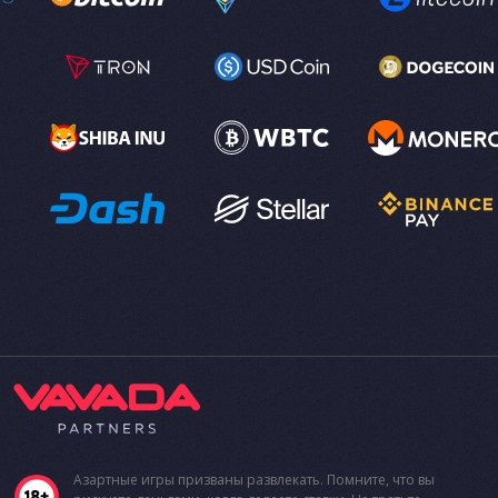
Азартные игры призваны развлекать. Помните, что вы