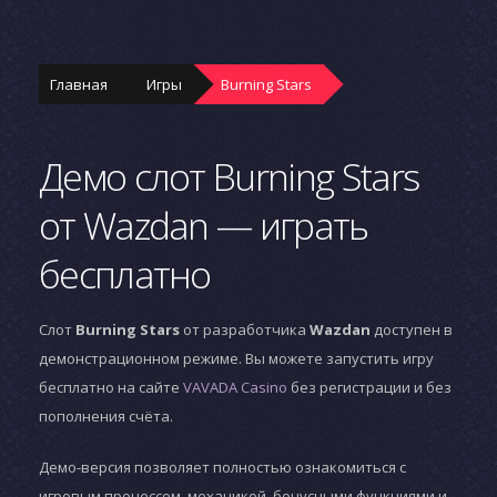
Главная
Игры
Burning Stars
Демо слот Burning Stars
от Wazdan — играть
бесплатно
Слот
Burning Stars
от разработчика
Wazdan
доступен в
демонстрационном режиме. Вы можете запустить игру
бесплатно на сайте
VAVADA Casino
без регистрации и без
пополнения счёта.
Демо-версия позволяет полностью ознакомиться с
игровым процессом, механикой, бонусными функциями и