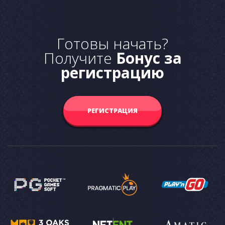
Готовы начать?
Получите
Бонус за
регистрацию
РЕГИСТРАЦИЯ