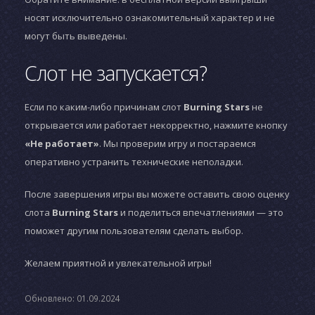
носят исключительно ознакомительный характер и не
могут быть выведены.
Слот не запускается?
Если по каким-либо причинам слот
Burning Stars
не
открывается или работает некорректно, нажмите кнопку
«Не работает»
. Мы проверим игру и постараемся
оперативно устранить технические неполадки.
После завершения игры вы можете оставить свою оценку
слота
Burning Stars
и поделиться впечатлениями — это
поможет другим пользователям сделать выбор.
Желаем приятной и увлекательной игры!
Обновлено:
01.09.2024