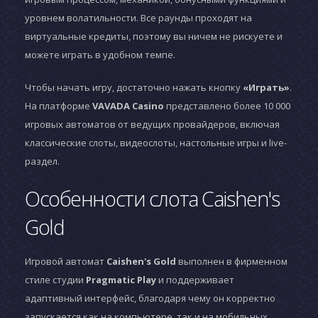
уровнем волатильности. Все раунды проходят на
виртуальные кредиты, поэтому вы ничем не рискуете и
можете играть в удобном темпе.
Чтобы начать игру, достаточно нажать кнопку
«Играть»
.
На платформе
VAVADA Casino
представлено более 10 000
игровых автоматов от ведущих провайдеров, включая
классические слоты, видеослоты, настольные игры и live-
раздел.
Особенности слота Caishen's
Gold
Игровой автомат
Caishen's Gold
выполнен в фирменном
стиле студии
Pragmatic Play
и поддерживает
адаптивный интерфейс, благодаря чему он корректно
запускается как на компьютере, так и на мобильных