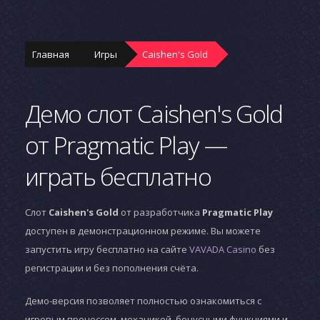
Главная
Игры
Caishen's Gold
Демо слот Caishen's Gold
от Pragmatic Play —
играть бесплатно
Слот
Caishen's Gold
от разработчика
Pragmatic Play
доступен в демонстрационном режиме. Вы можете
запустить игру бесплатно на сайте
VAVADA Casino
без
регистрации и без пополнения счёта.
Демо-версия позволяет полностью ознакомиться с
игровым процессом, механикой, бонусными функциями и