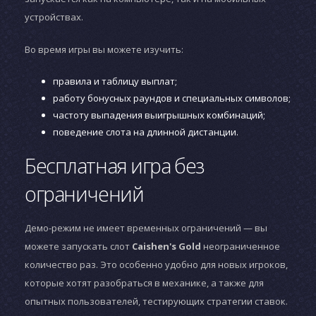
устройствах.
Во время игры вы можете изучить:
правила и таблицу выплат;
работу бонусных раундов и специальных символов;
частоту выпадения выигрышных комбинаций;
поведение слота на длинной дистанции.
Бесплатная игра без
ограничений
Демо-режим не имеет временных ограничений — вы
можете запускать слот
Caishen's Gold
неограниченное
количество раз. Это особенно удобно для новых игроков,
которые хотят разобраться в механике, а также для
опытных пользователей, тестирующих стратегии ставок.