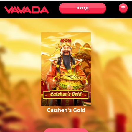
ВХОД
Caishen's Gold