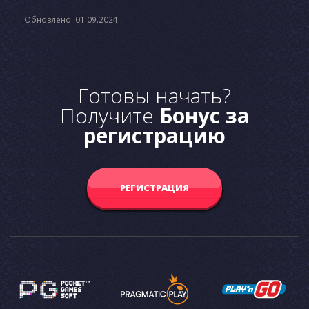
Обновлено:
01.09.2024
Готовы начать?
Получите
Бонус за
регистрацию
РЕГИСТРАЦИЯ