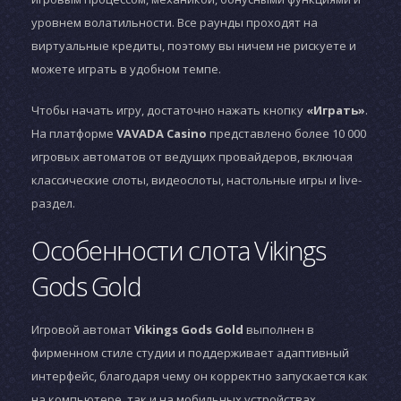
уровнем волатильности. Все раунды проходят на
виртуальные кредиты, поэтому вы ничем не рискуете и
можете играть в удобном темпе.
Чтобы начать игру, достаточно нажать кнопку
«Играть»
.
На платформе
VAVADA Casino
представлено более 10 000
игровых автоматов от ведущих провайдеров, включая
классические слоты, видеослоты, настольные игры и live-
раздел.
Особенности слота Vikings
Gods Gold
Игровой автомат
Vikings Gods Gold
выполнен в
фирменном стиле студии
и поддерживает адаптивный
интерфейс, благодаря чему он корректно запускается как
на компьютере, так и на мобильных устройствах.