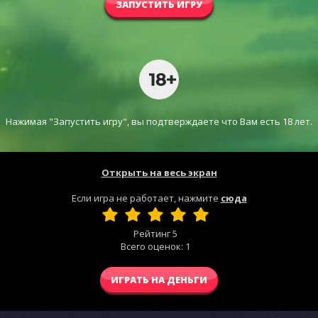
ЗАПУСТИТЬ ИГРУ
Нажимая "Запустить игру", вы подтверждаете что Вам есть 18 лет.
Открыть на весь экран
Если игра не работает, нажмите
сюда
Рейтинг
5
Всего оценок:
1
ИГРАТЬ НА ДЕНЬГИ