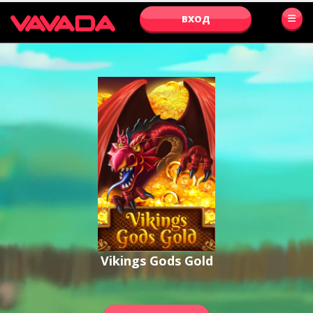
ВХОД
Vikings Gods Gold