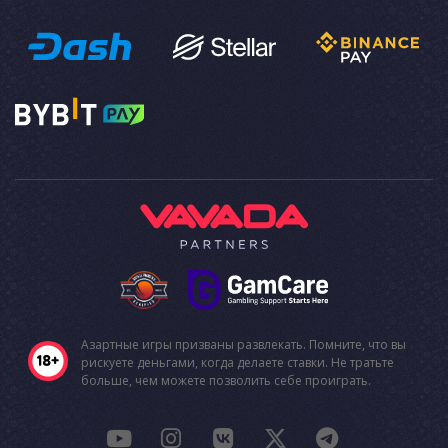
Азартные игры призваны развлекать. Помните, что вы
рискуете деньгами, когда делаете ставки. Не тратьте
больше, чем можете позволить себе проиграть.