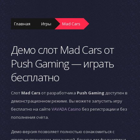
Главная
Игры
Mad Cars
Демо слот Mad Cars от
Push Gaming — играть
бесплатно
Слот
Mad Cars
от разработчика
Push Gaming
доступен в
демонстрационном режиме. Вы можете запустить игру
бесплатно на сайте
VAVADA Casino
без регистрации и без
пополнения счёта.
Демо-версия позволяет полностью ознакомиться с
игровым процессом, механикой, бонусными функциями и