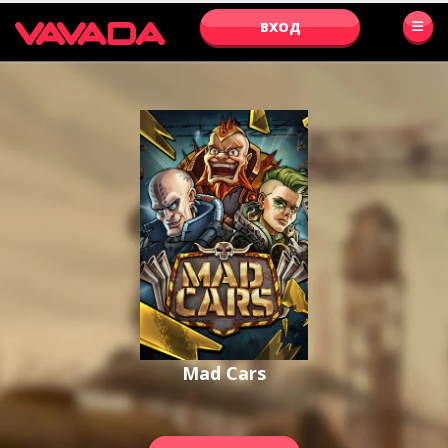
ВХОД
Mad Cars