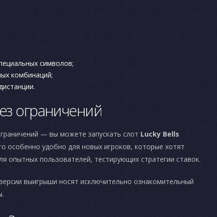
специальных символов;
ых комбинаций;
дистанции.
без ограничений
граничений — вы можете запускать слот
Lucky Bells
то особенно удобно для новых игроков, которые хотят
для опытных пользователей, тестирующих стратегии ставок.
 версии выигрыши носят исключительно ознакомительный
ы.