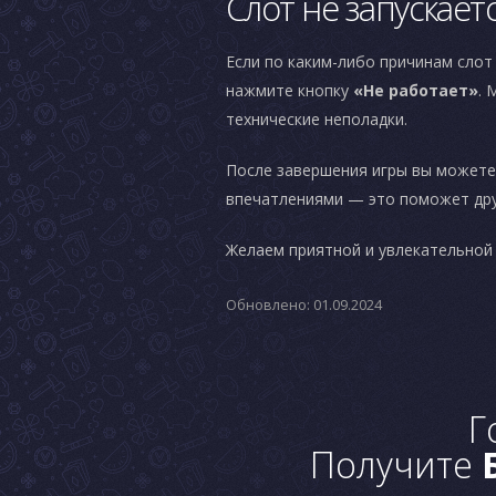
Слот не запускает
Если по каким-либо причинам сло
нажмите кнопку
«Не работает»
. 
технические неполадки.
После завершения игры вы можете
впечатлениями — это поможет дру
Желаем приятной и увлекательной 
Обновлено:
01.09.2024
Г
Получите