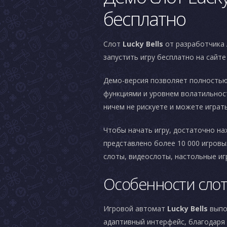
бесплатно
Слот
Lucky Bells
от разработчика
запустить игру бесплатно на сайт
Демо-версия позволяет полностью
функциями и уровнем волатильност
ничем не рискуете и можете играт
Чтобы начать игру, достаточно н
представлено более 10 000 игровы
слоты, видеослоты, настольные игры
Особенности слота
Игровой автомат
Lucky Bells
выпо
адаптивный интерфейс, благодаря 