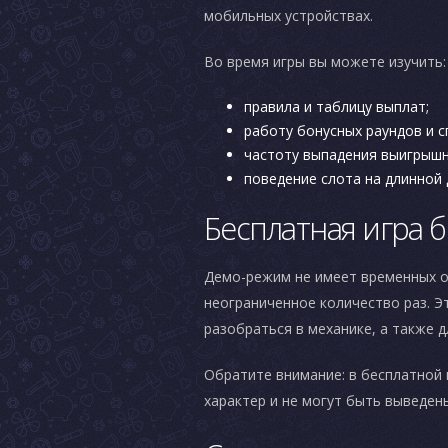
мобильных устройствах.
Во время игры вы можете изучить:
правила и таблицу выплат;
работу бонусных раундов и 
частоту выпадения выигрышн
поведение слота на длинной 
Бесплатная игра 
Демо-режим не имеет временных о
неограниченное количество раз. Э
разобраться в механике, а также 
Обратите внимание: в бесплатной
характер и не могут быть выведен