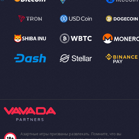
Азартные игры призваны развлекать. Помните, что вы