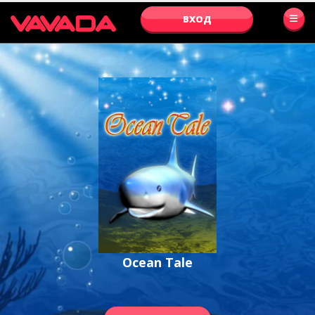
ВХОД
Ocean Tale