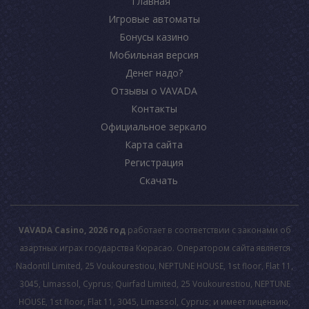
Главная
Игровые автоматы
Бонусы казино
Мобильная версия
Денег надо?
Отзывы о VAVADA
Контакты
Официальное зеркало
Карта сайта
Регистрация
Скачать
VAVADA Casino, 2026 год
работает в соответствии с законами об
азартных играх государства Кюрасао. Оператором сайта является
Nadontil Limited, 25 Voukourestiou, NEPTUNE HOUSE, 1st floor, Flat 11,
3045, Limassol, Cyprus; Quirfad Limited, 25 Voukourestiou, NEPTUNE
HOUSE, 1st floor, Flat 11, 3045, Limassol, Cyprus; и имеет лицензию,