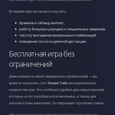
Во время игры вы можете изучить:
правила и таблицу выплат;
работу бонусных раундов и специальных символов;
частоту выпадения выигрышных комбинаций;
поведение слота на длинной дистанции.
Бесплатная игра без
ограничений
Демо-режим не имеет временных ограничений — вы
можете запускать слот
Ocean Tale
неограниченное
количество раз. Это особенно удобно для новых игроков,
которые хотят разобраться в механике, а также для
опытных пользователей, тестирующих стратегии ставок.
Обратите внимание: в бесплатной версии выигрыши