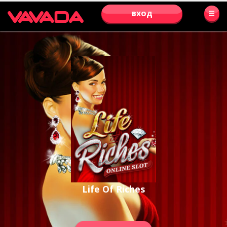
ВХОД
Life Of Riches