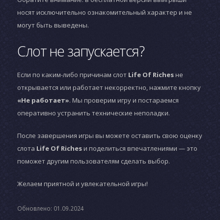
носят исключительно ознакомительный характер и не
могут быть выведены.
Слот не запускается?
Если по каким-либо причинам слот
Life Of Riches
не
открывается или работает некорректно, нажмите кнопку
«Не работает»
. Мы проверим игру и постараемся
оперативно устранить технические неполадки.
После завершения игры вы можете оставить свою оценку
слота
Life Of Riches
и поделиться впечатлениями — это
поможет другим пользователям сделать выбор.
Желаем приятной и увлекательной игры!
Обновлено:
01.09.2024