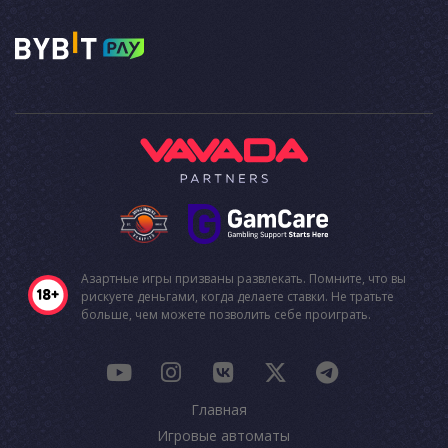
Азартные игры призваны развлекать. Помните, что вы
рискуете деньгами, когда делаете ставки. Не тратьте
больше, чем можете позволить себе проиграть.
Главная
Игровые автоматы