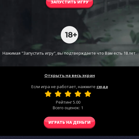
ЗАПУСТИТЬ ИГРУ
Нажимая "Запустить игру", вы подтверждаете что Вам есть 18 лет.
Открыть на весь экран
Если игра не работает, нажмите
сюда
Рейтинг
5.00
Всего оценок:
1
ИГРАТЬ НА ДЕНЬГИ