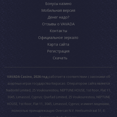
Бонусы казино
Мобильная версия
Денег надо?
Отзывы о VAVADA
Контакты
Официальное зеркало
Карта сайта
Регистрация
Скачать
VAVADA Casino, 2026 год
работает в соответствии с законами об
азартных играх государства Кюрасао. Оператором сайта является
Nadontil Limited, 25 Voukourestiou, NEPTUNE HOUSE, 1st floor, Flat 11,
3045, Limassol, Cyprus; Quirfad Limited, 25 Voukourestiou, NEPTUNE
HOUSE, 1st floor, Flat 11, 3045, Limassol, Cyprus; и имеет лицензию,
полностью принадлежащую Overcan N.V. Heelsumstraat 51, E-