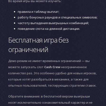
Во время игры вы можете изучить:
правила и таблицу выплат;
работу бонусных раундов и специальных символов;
частоту выпадения выигрышных комбинаций;
поведение слота на длинной дистанции.
Бесплатная игра без
ограничений
Демо-режим не имеет временных ограничений — вы
можете запускать слот
Cash Crew
неограниченное
количество раз. Это особенно удобно для новых игроков,
которые хотят разобраться в механике, а также для
опытных пользователей, тестирующих стратегии ставок.
Обратите внимание: в бесплатной версии выигрыши
носят исключительно ознакомительный характер и не