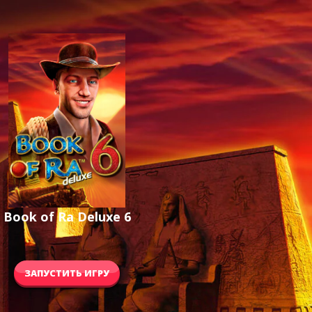
Book of Ra Deluxe 6
ЗАПУСТИТЬ ИГРУ