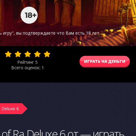
 игру", вы подтверждаете что Вам есть 18 лет.
ИГРАТЬ НА ДЕНЬГИ
Рейтинг
5
Всего оценок:
1
 Deluxe 6
of Ra Deluxe 6 от — играть