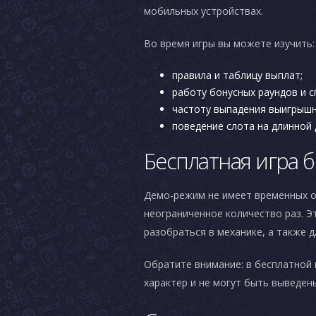
мобильных устройствах.
Во время игры вы можете изучить:
правила и таблицу выплат;
работу бонусных раундов и 
частоту выпадения выигрышн
поведение слота на длинной 
Бесплатная игра 
Демо-режим не имеет временных о
неограниченное количество раз. Э
разобраться в механике, а также 
Обратите внимание: в бесплатной
характер и не могут быть выведен