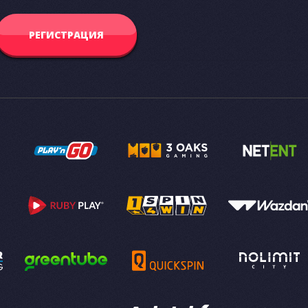
РЕГИСТРАЦИЯ