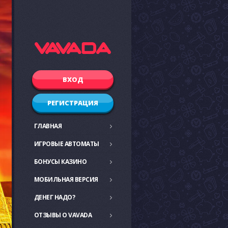
ВХОД
РЕГИСТРАЦИЯ
ГЛАВНАЯ
ИГРОВЫЕ АВТОМАТЫ
БОНУСЫ КАЗИНО
МОБИЛЬНАЯ ВЕРСИЯ
ДЕНЕГ НАДО?
ОТЗЫВЫ О VAVADA