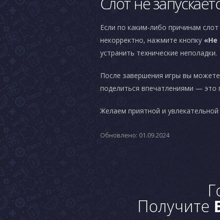
Слот не запускает
Если по каким-либо причинам сло
некорректно, нажмите кнопку
«Не
устранить технические неполадки.
После завершения игры вы можете
поделиться впечатлениями — это 
Желаем приятной и увлекательной 
Обновлено:
01.09.2024
Г
Получите