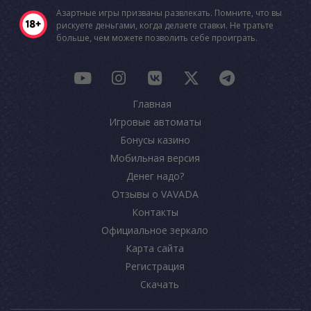
Азартные игры призваны развлекать. Помните, что вы
рискуете деньгами, когда делаете ставки. Не тратьте
больше, чем можете позволить себе проиграть.
Главная
Игровые автоматы
Бонусы казино
Мобильная версия
Денег надо?
Отзывы о VAVADA
Контакты
Официальное зеркало
Карта сайта
Регистрация
Скачать