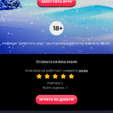
ЗАПУСТИТЬ ИГРУ
Нажимая "Запустить игру", вы подтверждаете что Вам есть 18 лет.
Открыть на весь экран
Если игра не работает, нажмите
сюда
Рейтинг
5
Всего оценок:
1
ИГРАТЬ НА ДЕНЬГИ