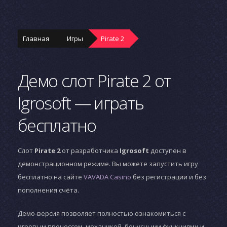
Главная
Игры
Pirate 2
Демо слот Pirate 2 от
Igrosoft — играть
бесплатно
Слот
Pirate 2
от разработчика
Igrosoft
доступен в
демонстрационном режиме. Вы можете запустить игру
бесплатно на сайте
VAVADA Casino
без регистрации и без
пополнения счёта.
Демо-версия позволяет полностью ознакомиться с
игровым процессом, механикой, бонусными функциями и