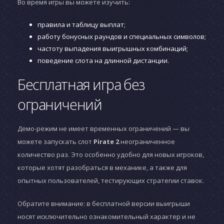
Во время игры вы можете изучить:
правила и таблицу выплат;
работу бонусных раундов и специальных символов;
частоту выпадения выигрышных комбинаций;
поведение слота на длинной дистанции.
Бесплатная игра без
ограничений
Демо-режим не имеет временных ограничений — вы
можете запускать слот
Pirate 2
неограниченное
количество раз. Это особенно удобно для новых игроков,
которые хотят разобраться в механике, а также для
опытных пользователей, тестирующих стратегии ставок.
Обратите внимание: в бесплатной версии выигрыши
носят исключительно ознакомительный характер и не