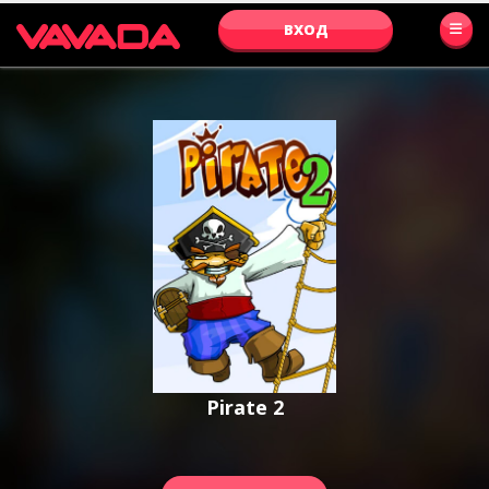
ВХОД
Pirate 2