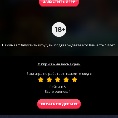
ЗАПУСТИТЬ ИГРУ
Нажимая "Запустить игру", вы подтверждаете что Вам есть 18 лет.
Открыть на весь экран
Если игра не работает, нажмите
сюда
Рейтинг
5
Всего оценок:
1
ИГРАТЬ НА ДЕНЬГИ