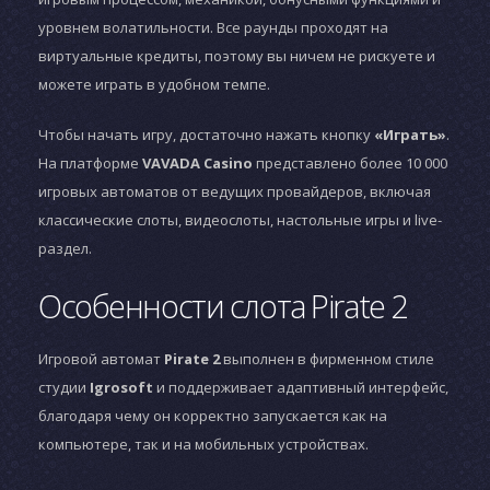
уровнем волатильности. Все раунды проходят на
виртуальные кредиты, поэтому вы ничем не рискуете и
можете играть в удобном темпе.
Чтобы начать игру, достаточно нажать кнопку
«Играть»
.
На платформе
VAVADA Casino
представлено более 10 000
игровых автоматов от ведущих провайдеров, включая
классические слоты, видеослоты, настольные игры и live-
раздел.
Особенности слота Pirate 2
Игровой автомат
Pirate 2
выполнен в фирменном стиле
студии
Igrosoft
и поддерживает адаптивный интерфейс,
благодаря чему он корректно запускается как на
компьютере, так и на мобильных устройствах.