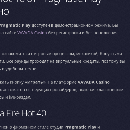
но
Pragmatic Play
доступен в демонстрационном режиме. Вы
на сайте
VAVADA Casino
без регистрации и без пополнения
 ознакомиться с игровым процессом, механикой, бонусными
и. Все раунды проходят на виртуальные кредиты, поэтому вы
ь в удобном темпе.
ажать кнопку
«Играть»
. На платформе
VAVADA Casino
х автоматов от ведущих провайдеров, включая классические
 и live-раздел.
 Fire Hot 40
нен в фирменном стиле студии
Pragmatic Play
и