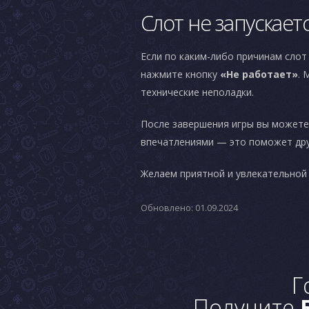
Слот не запускает
Если по каким-либо причинам сло
нажмите кнопку
«Не работает»
. 
технические неполадки.
После завершения игры вы можете
впечатлениями — это поможет дру
Желаем приятной и увлекательной 
Обновлено:
01.09.2024
Г
Получите