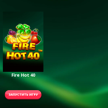
Fire Hot 40
ЗАПУСТИТЬ ИГРУ