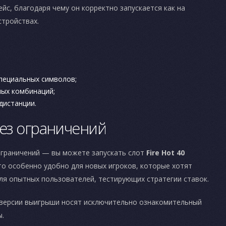
с, благодаря чему он корректно запускается как на
стройствах.
специальных символов;
ых комбинаций;
дистанции.
без ограничений
граничений — вы можете запускать слот
Fire Hot 40
то особенно удобно для новых игроков, которые хотят
для опытных пользователей, тестирующих стратегии ставок.
 версии выигрыши носят исключительно ознакомительный
ы.