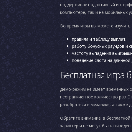
поддерживает адаптивный интерфей
компьютере, так и на мобильных у
Во время игры вы можете изучить:
правила и таблицу выплат;
работу бонусных раундов и 
частоту выпадения выигрышн
поведение слота на длинной 
Бесплатная игра 
Демо-режим не имеет временных о
неограниченное количество раз. Э
разобраться в механике, а также 
Обратите внимание: в бесплатной
характер и не могут быть выведен