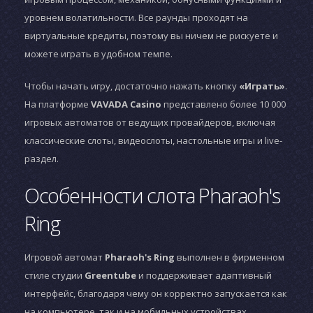
уровнем волатильности. Все раунды проходят на
виртуальные кредиты, поэтому вы ничем не рискуете и
можете играть в удобном темпе.
Чтобы начать игру, достаточно нажать кнопку
«Играть»
.
На платформе
VAVADA Casino
представлено более 10 000
игровых автоматов от ведущих провайдеров, включая
классические слоты, видеослоты, настольные игры и live-
раздел.
Особенности слота Pharaoh's
Ring
Игровой автомат
Pharaoh's Ring
выполнен в фирменном
стиле студии
Greentube
и поддерживает адаптивный
интерфейс, благодаря чему он корректно запускается как
на компьютере, так и на мобильных устройствах.