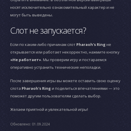
носят исключительно ознакомительный характер и не
могут быть выведены.
Слот не запускается?
Если по каким-либо причинам слот
Pharaoh's Ring
не
открывается или работает некорректно, нажмите кнопку
«Не работает»
. Мы проверим игру и постараемся
оперативно устранить технические неполадки.
После завершения игры вы можете оставить свою оценку
слота
Pharaoh's Ring
и поделиться впечатлениями — это
поможет другим пользователям сделать выбор.
Желаем приятной и увлекательной игры!
Обновлено:
01.09.2024