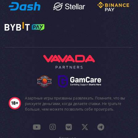
Азартные игры призваны развлекать. Помните, что вы
рискуете деньгами, когда делаете ставки. Не тратьте
больше, чем можете позволить себе проиграть.