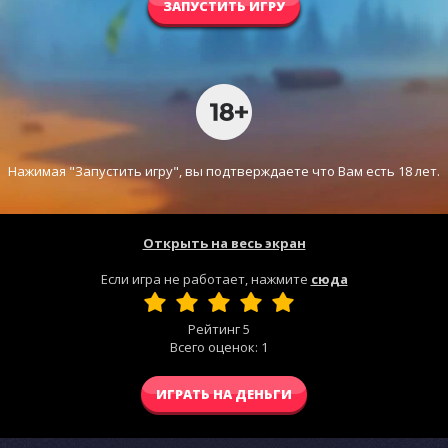
ЗАПУСТИТЬ ИГРУ
Нажимая "Запустить игру", вы подтверждаете что Вам есть 18 лет.
Открыть на весь экран
Если игра не работает, нажмите
сюда
Рейтинг
5
Всего оценок:
1
ИГРАТЬ НА ДЕНЬГИ