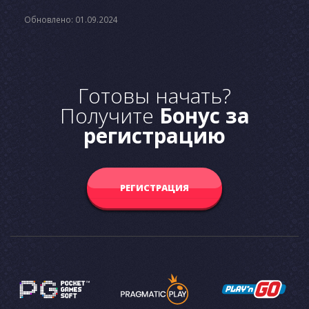
Обновлено:
01.09.2024
Готовы начать?
Получите
Бонус за
регистрацию
РЕГИСТРАЦИЯ