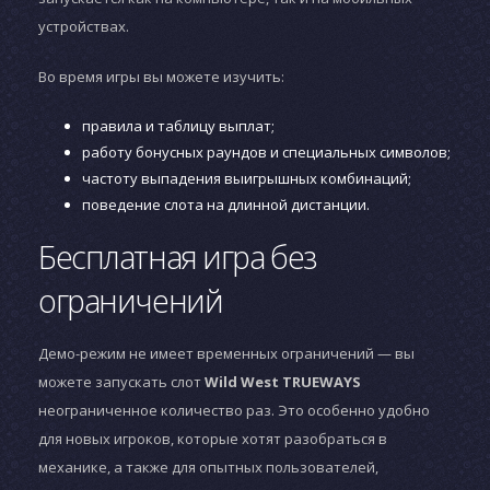
устройствах.
Во время игры вы можете изучить:
правила и таблицу выплат;
работу бонусных раундов и специальных символов;
частоту выпадения выигрышных комбинаций;
поведение слота на длинной дистанции.
Бесплатная игра без
ограничений
Демо-режим не имеет временных ограничений — вы
можете запускать слот
Wild West TRUEWAYS
неограниченное количество раз. Это особенно удобно
для новых игроков, которые хотят разобраться в
механике, а также для опытных пользователей,