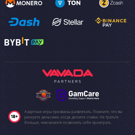
Азартные игры призваны развлекать. Помните, что вы
рискуете деньгами, когда делаете ставки. Не тратьте
больше, чем можете позволить себе проиграть.