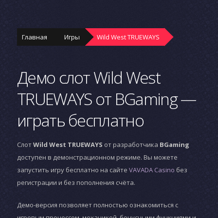
Главная
Игры
Wild West TRUEWAYS
Демо слот Wild West
TRUEWAYS от BGaming —
играть бесплатно
Слот
Wild West TRUEWAYS
от разработчика
BGaming
доступен в демонстрационном режиме. Вы можете
запустить игру бесплатно на сайте
VAVADA Casino
без
регистрации и без пополнения счёта.
Демо-версия позволяет полностью ознакомиться с
игровым процессом, механикой, бонусными функциями и