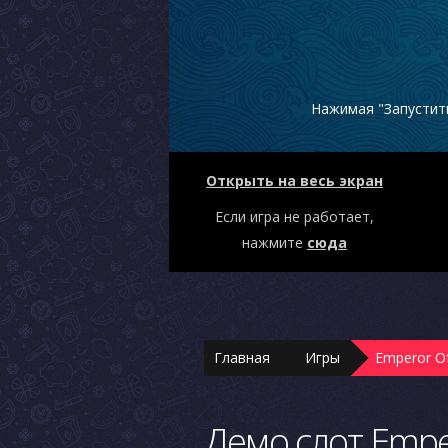
Нажимая "Запустить
Открыть на весь экран
Если игра не работает,
нажмите
сюда
Главная
Игры
Emperor O
Демо слот Empe