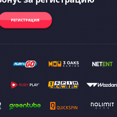
РЕГИСТРАЦИЯ