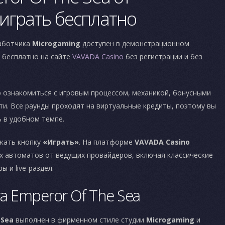
играть бесплатно
аботчика
Microgaming
доступен в демонстрационном
 бесплатно на сайте
VAVADA Casino
без регистрации и без
 ознакомиться с игровым процессом, механикой, бонусными
и. Все раунды проходят на виртуальные кредиты, поэтому вы
ь в удобном темпе.
ажать кнопку
«Играть»
. На платформе
VAVADA Casino
х автоматов от ведущих провайдеров, включая классические
 и live-раздел.
а Emperor Of The Sea
 Sea
выполнен в фирменном стиле студии
Microgaming
и