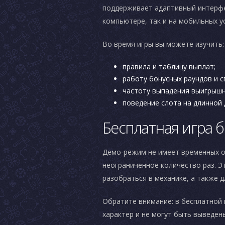
поддерживает адаптивный интерфей
компьютере, так и на мобильных у
Во время игры вы можете изучить:
правила и таблицу выплат;
работу бонусных раундов и 
частоту выпадения выигрышн
поведение слота на длинной 
Бесплатная игра 
Демо-режим не имеет временных о
неограниченное количество раз. Э
разобраться в механике, а также 
Обратите внимание: в бесплатной
характер и не могут быть выведен