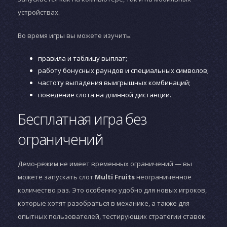
устройствах.
Во время игры вы можете изучить:
правила и таблицу выплат;
работу бонусных раундов и специальных символов;
частоту выпадения выигрышных комбинаций;
поведение слота на длинной дистанции.
Бесплатная игра без
ограничений
Демо-режим не имеет временных ограничений — вы
можете запускать слот
Multi Fruits
неограниченное
количество раз. Это особенно удобно для новых игроков,
которые хотят разобраться в механике, а также для
опытных пользователей, тестирующих стратегии ставок.