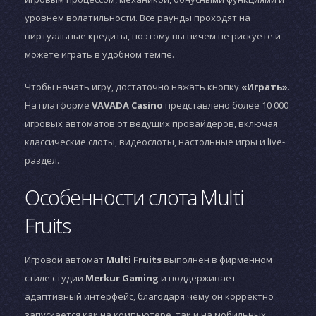
уровнем волатильности. Все раунды проходят на
виртуальные кредиты, поэтому вы ничем не рискуете и
можете играть в удобном темпе.
Чтобы начать игру, достаточно нажать кнопку
«Играть»
.
На платформе
VAVADA Casino
представлено более 10 000
игровых автоматов от ведущих провайдеров, включая
классические слоты, видеослоты, настольные игры и live-
раздел.
Особенности слота Multi
Fruits
Игровой автомат
Multi Fruits
выполнен в фирменном
стиле студии
Merkur Gaming
и поддерживает
адаптивный интерфейс, благодаря чему он корректно
запускается как на компьютере, так и на мобильных