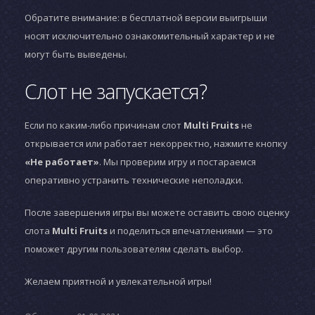
Обратите внимание: в бесплатной версии выигрыши
носят исключительно ознакомительный характер и не
могут быть выведены.
Слот не запускается?
Если по каким-либо причинам слот
Multi Fruits
не
открывается или работает некорректно, нажмите кнопку
«Не работает»
. Мы проверим игру и постараемся
оперативно устранить технические неполадки.
После завершения игры вы можете оставить свою оценку
слота
Multi Fruits
и поделиться впечатлениями — это
поможет другим пользователям сделать выбор.
Желаем приятной и увлекательной игры!