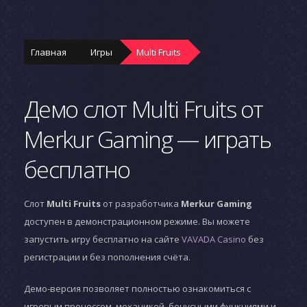
Главная
Игры
Multi Fruits
Демо слот Multi Fruits от
Merkur Gaming — играть
бесплатно
Слот
Multi Fruits
от разработчика
Merkur Gaming
доступен в демонстрационном режиме. Вы можете
запустить игру бесплатно на сайте
VAVADA Casino
без
регистрации и без пополнения счёта.
Демо-версия позволяет полностью ознакомиться с
игровым процессом, механикой, бонусными функциями и