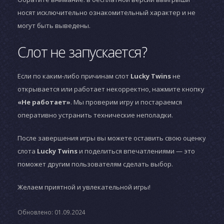
носят исключительно ознакомительный характер и не
могут быть выведены.
Слот не запускается?
Если по каким-либо причинам слот
Lucky Twins
не
открывается или работает некорректно, нажмите кнопку
«Не работает»
. Мы проверим игру и постараемся
оперативно устранить технические неполадки.
После завершения игры вы можете оставить свою оценку
слота
Lucky Twins
и поделиться впечатлениями — это
поможет другим пользователям сделать выбор.
Желаем приятной и увлекательной игры!
Обновлено:
01.09.2024