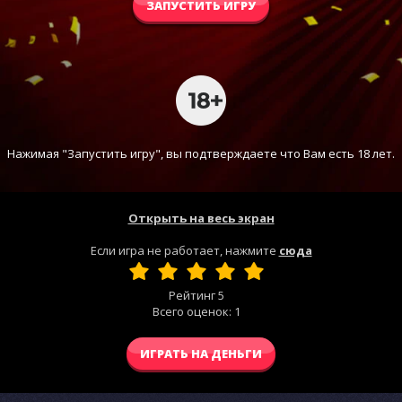
ЗАПУСТИТЬ ИГРУ
Нажимая "Запустить игру", вы подтверждаете что Вам есть 18 лет.
Открыть на весь экран
Если игра не работает, нажмите
сюда
Рейтинг
5
Всего оценок:
1
ИГРАТЬ НА ДЕНЬГИ