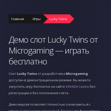
Главная
Игры
Lucky Twins
Демо слот Lucky Twins от
Microgaming — играть
бесплатно
Слот
Lucky Twins
от разработчика
Microgaming
доступен в демонстрационном режиме. Вы можете
запустить игру бесплатно на сайте
VAVADA Casino
без
регистрации и без пополнения счёта.
Демо-версия позволяет полностью ознакомиться с
игровым процессом, механикой, бонусными функциями и