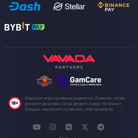
Азартные игры призваны развлекать. Помните, что вы
рискуете деньгами, когда делаете ставки. Не тратьте
больше, чем можете позволить себе проиграть.