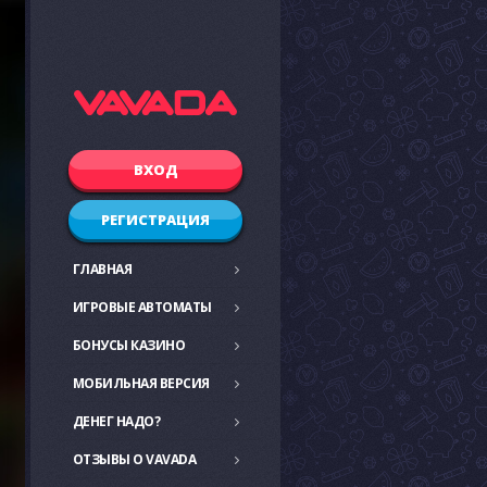
ВХОД
РЕГИСТРАЦИЯ
ГЛАВНАЯ
ИГРОВЫЕ АВТОМАТЫ
БОНУСЫ КАЗИНО
МОБИЛЬНАЯ ВЕРСИЯ
ДЕНЕГ НАДО?
ОТЗЫВЫ О VAVADA