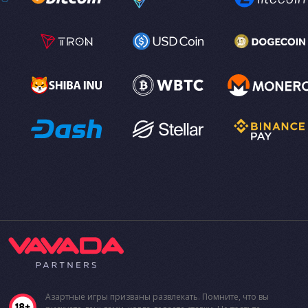
Азартные игры призваны развлекать. Помните, что вы