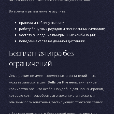
Во время игры вы можете изучить:
правила и таблицу выплат;
работу бонусных раундов и специальных символов;
частоту выпадения выигрышных комбинаций;
поведение слота на длинной дистанции.
Бесплатная игра без
ограничений
Демо-режим не имеет временных ограничений — вы
можете запускать слот
Bells on Fire
неограниченное
количество раз. Это особенно удобно для новых игроков,
которые хотят разобраться в механике, а также для
опытных пользователей, тестирующих стратегии ставок.
Обратите внимание: в бесплатной версии выигрыши