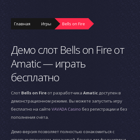
Главная
Игры
Bells on Fire
Демо слот Bells on Fire от
Amatic — играть
бесплатно
Слот
Bells on Fire
от разработчика
Amatic
доступен в
демонстрационном режиме. Вы можете запустить игру
бесплатно на сайте
VAVADA Casino
без регистрации и без
пополнения счёта.
Демо-версия позволяет полностью ознакомиться с
игровым процессом, механикой, бонусными функциями и