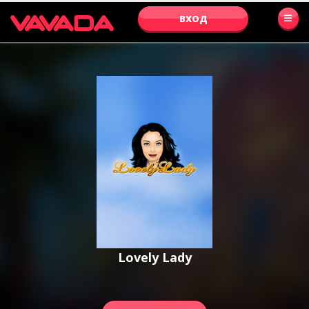
ВХОД
Lovely Lady