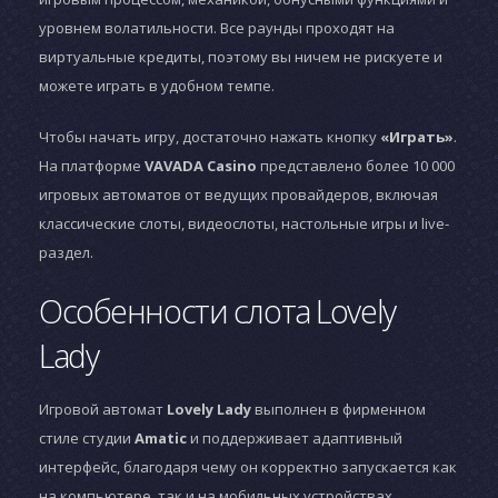
уровнем волатильности. Все раунды проходят на
виртуальные кредиты, поэтому вы ничем не рискуете и
можете играть в удобном темпе.
Чтобы начать игру, достаточно нажать кнопку
«Играть»
.
На платформе
VAVADA Casino
представлено более 10 000
игровых автоматов от ведущих провайдеров, включая
классические слоты, видеослоты, настольные игры и live-
раздел.
Особенности слота Lovely
Lady
Игровой автомат
Lovely Lady
выполнен в фирменном
стиле студии
Amatic
и поддерживает адаптивный
интерфейс, благодаря чему он корректно запускается как
на компьютере, так и на мобильных устройствах.