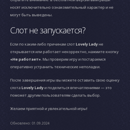
носят исключительно ознакомительный характер и не
могут быть выведены.
Слот не запускается?
Если по каким-либо причинам слот
Lovely Lady
не
открывается или работает некорректно, нажмите кнопку
«Не работает»
. Мы проверим игру и постараемся
оперативно устранить технические неполадки.
После завершения игры вы можете оставить свою оценку
слота
Lovely Lady
и поделиться впечатлениями — это
поможет другим пользователям сделать выбор.
Желаем приятной и увлекательной игры!
Обновлено:
01.09.2024