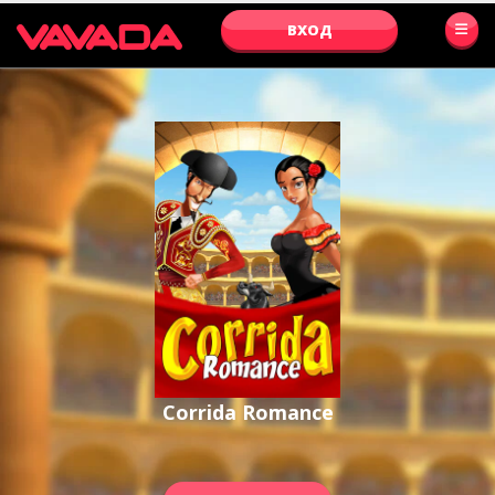
ВХОД
Corrida Romance