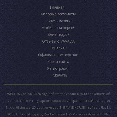
Главная
Игровые автоматы
Бонусы казино
Мобильная версия
Денег надо?
Отзывы о VAVADA
Контакты
Официальное зеркало
Карта сайта
Регистрация
Скачать
VAVADA Casino, 2026 год
работает в соответствии с законами об
азартных играх государства Кюрасао. Оператором сайта является
Nadontil Limited, 25 Voukourestiou, NEPTUNE HOUSE, 1st floor, Flat 11,
3045, Limassol, Cyprus; Quirfad Limited, 25 Voukourestiou, NEPTUNE