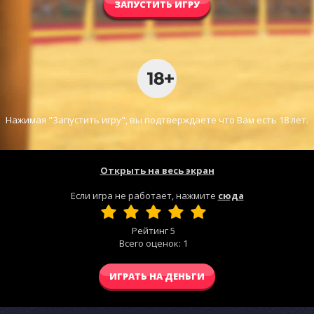
ЗАПУСТИТЬ ИГРУ
Нажимая "Запустить игру", вы подтверждаете что Вам есть 18 лет.
Открыть на весь экран
Если игра не работает, нажмите
сюда
Рейтинг
5
Всего оценок:
1
ИГРАТЬ НА ДЕНЬГИ