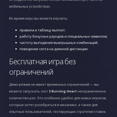
мобильных устройствах.
Во время игры вы можете изучить:
правила и таблицу выплат;
работу бонусных раундов и специальных символов;
частоту выпадения выигрышных комбинаций;
поведение слота на длинной дистанции.
Бесплатная игра без
ограничений
Демо-режим не имеет временных ограничений — вы
можете запускать слот
5 Burning Heart
неограниченное
количество раз. Это особенно удобно для новых игроков,
которые хотят разобраться в механике, а также для
опытных пользователей, тестирующих стратегии ставок.