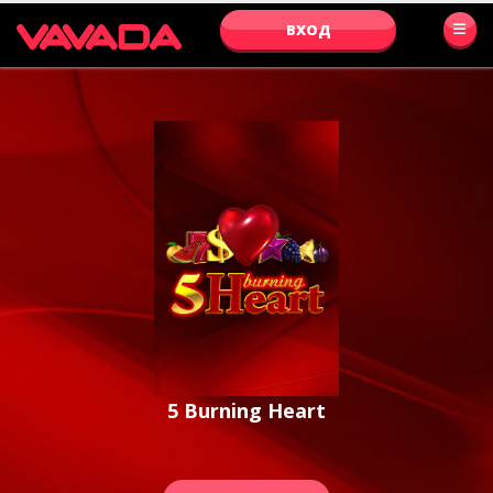
ВХОД
5 Burning Heart