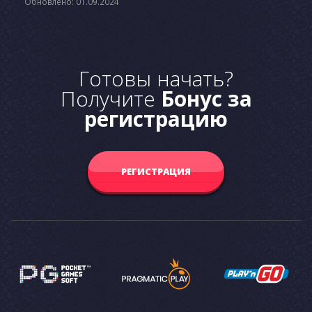
Обновлено:
01.09.2024
Готовы начать?
Получите
Бонус за
регистрацию
РЕГИСТРАЦИЯ