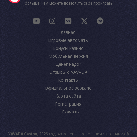
больше, чем можете позволить себе проиграть.
Главная
Игровые автоматы
Бонусы казино
Мобильная версия
Денег надо?
Отзывы о VAVADA
Контакты
Официальное зеркало
Карта сайта
Регистрация
Скачать
VAVADA Casino, 2026 год
работает в соответствии с законами об