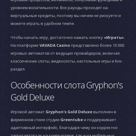
уровнем волатильности. Все раунды проходят на
виртуальные кредиты, поэтому вы ничем не рискуете и
можете играть в удобном темпе.
Чтобы начать игру, достаточно нажать кнопку
«Играть»
.
На платформе
VAVADA Casino
представлено более 10 000
игровых автоматов от ведущих провайдеров, включая
классические слоты, видеослоты, настольные игры и live-
раздел.
Особенности слота Gryphon's
Gold Deluxe
Игровой автомат
Gryphon's Gold Deluxe
выполнен в
фирменном стиле студии
Greentube
и поддерживает
адаптивный интерфейс, благодаря чему он корректно
запускается как на компьютере, так и на мобильных