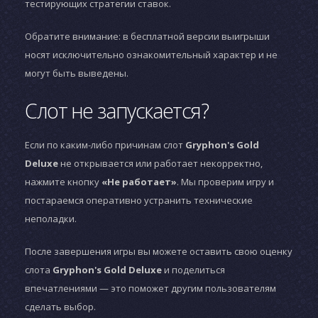
тестирующих стратегии ставок.
Обратите внимание: в бесплатной версии выигрыши
носят исключительно ознакомительный характер и не
могут быть выведены.
Слот не запускается?
Если по каким-либо причинам слот
Gryphon's Gold
Deluxe
не открывается или работает некорректно,
нажмите кнопку
«Не работает»
. Мы проверим игру и
постараемся оперативно устранить технические
неполадки.
После завершения игры вы можете оставить свою оценку
слота
Gryphon's Gold Deluxe
и поделиться
впечатлениями — это поможет другим пользователям
сделать выбор.