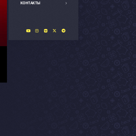
КОНТАКТЫ