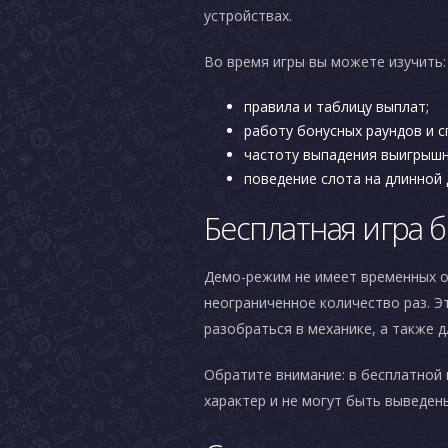
устройствах.
Во время игры вы можете изучить:
правила и таблицу выплат;
работу бонусных раундов и 
частоту выпадения выигрышн
поведение слота на длинной 
Бесплатная игра 
Демо-режим не имеет временных о
неограниченное количество раз. Э
разобраться в механике, а также 
Обратите внимание: в бесплатной
характер и не могут быть выведен