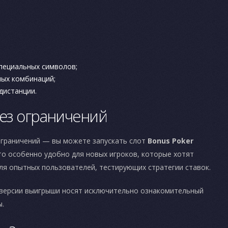
специальных символов;
ых комбинаций;
дистанции.
без ограничений
граничений — вы можете запускать слот
Bonus Poker
то особенно удобно для новых игроков, которые хотят
для опытных пользователей, тестирующих стратегии ставок.
 версии выигрыши носят исключительно ознакомительный
ы.