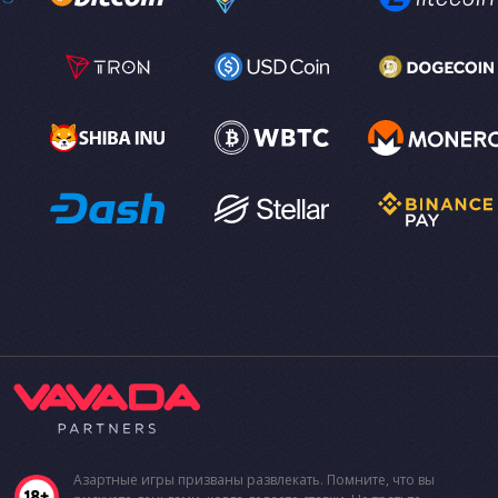
Азартные игры призваны развлекать. Помните, что вы