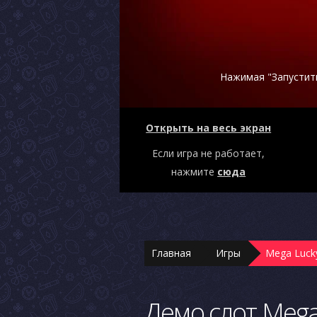
Нажимая "Запустить
Открыть на весь экран
Если игра не работает,
нажмите
сюда
Главная
Игры
Mega Luck
Демо слот Mega