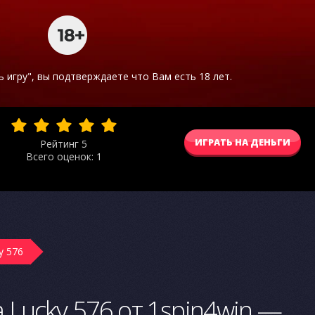
 игру", вы подтверждаете что Вам есть 18 лет.
ИГРАТЬ НА ДЕНЬГИ
Рейтинг
5
Всего оценок:
1
y 576
 Lucky 576 от 1spin4win —