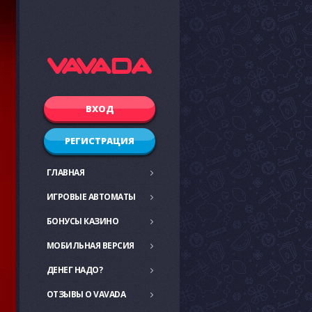
ВХОД
РЕГИСТРАЦИЯ
ГЛАВНАЯ
ИГРОВЫЕ АВТОМАТЫ
БОНУСЫ КАЗИНО
МОБИЛЬНАЯ ВЕРСИЯ
ДЕНЕГ НАДО?
ОТЗЫВЫ О VAVADA