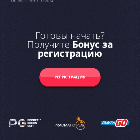
Обновлено:
01.09.2024
Готовы начать?
Получите
Бонус за
регистрацию
РЕГИСТРАЦИЯ