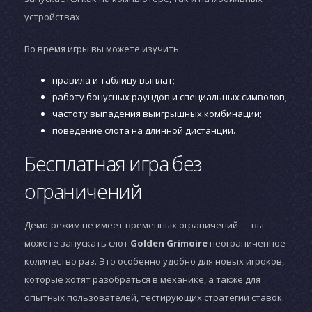
устройствах.
Во время игры вы можете изучить:
правила и таблицу выплат;
работу бонусных раундов и специальных символов;
частоту выпадения выигрышных комбинаций;
поведение слота на длинной дистанции.
Бесплатная игра без
ограничений
Демо-режим не имеет временных ограничений — вы
можете запускать слот
Golden Grimoire
неограниченное
количество раз. Это особенно удобно для новых игроков,
которые хотят разобраться в механике, а также для
опытных пользователей, тестирующих стратегии ставок.