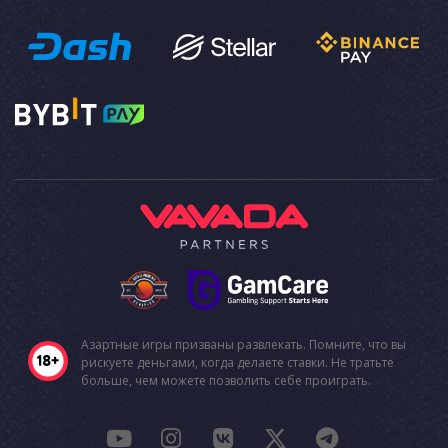
Азартные игры призваны развлекать. Помните, что вы
рискуете деньгами, когда делаете ставки. Не тратьте
больше, чем можете позволить себе проиграть.