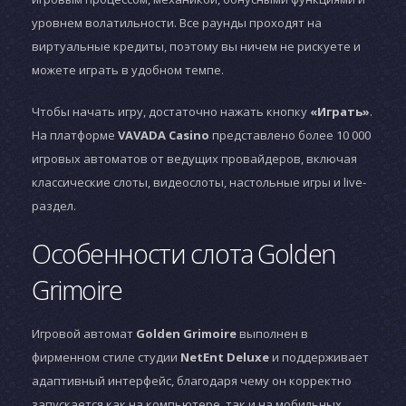
уровнем волатильности. Все раунды проходят на
виртуальные кредиты, поэтому вы ничем не рискуете и
можете играть в удобном темпе.
Чтобы начать игру, достаточно нажать кнопку
«Играть»
.
На платформе
VAVADA Casino
представлено более 10 000
игровых автоматов от ведущих провайдеров, включая
классические слоты, видеослоты, настольные игры и live-
раздел.
Особенности слота Golden
Grimoire
Игровой автомат
Golden Grimoire
выполнен в
фирменном стиле студии
NetEnt Deluxe
и поддерживает
адаптивный интерфейс, благодаря чему он корректно
запускается как на компьютере, так и на мобильных