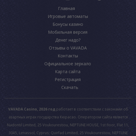
Главная
Игровые автоматы
Бонусы казино
Мобильная версия
Денег надо?
Отзывы о VAVADA
Контакты
Официальное зеркало
Карта сайта
Регистрация
Скачать
VAVADA Casino, 2026 год
работает в соответствии с законами об
азартных играх государства Кюрасао. Оператором сайта является
Nadontil Limited, 25 Voukourestiou, NEPTUNE HOUSE, 1st floor, Flat 11,
3045, Limassol, Cyprus; Quirfad Limited, 25 Voukourestiou, NEPTUNE