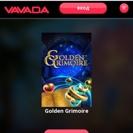
ВХОД
Golden Grimoire